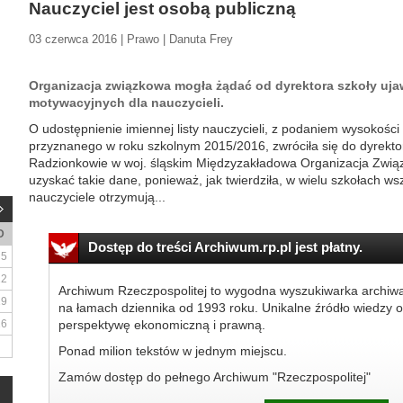
Nauczyciel jest osobą publiczną
03 czerwca 2016 | Prawo | Danuta Frey
Organizacja związkowa mogła żądać od dyrektora szkoły uj
motywacyjnych dla nauczycieli.
O udostępnienie imiennej listy nauczycieli, z podaniem wysokoś
przyznanego w roku szkolnym 2015/2016, zwróciła się do dyrekt
Radzionkowie w woj. śląskim Międzyzakładowa Organizacja Zwią
uzyskać takie dane, ponieważ, jak twierdziła, w wielu szkołach ws
nauczyciele otrzymują...
D
Dostęp do treści Archiwum.rp.pl jest płatny.
5
12
Archiwum Rzeczpospolitej to wygodna wyszukiwarka archiw
19
na łamach dziennika od 1993 roku. Unikalne źródło wiedzy o
26
perspektywę ekonomiczną i prawną.
Ponad milion tekstów w jednym miejscu.
Zamów dostęp do pełnego Archiwum "Rzeczpospolitej"