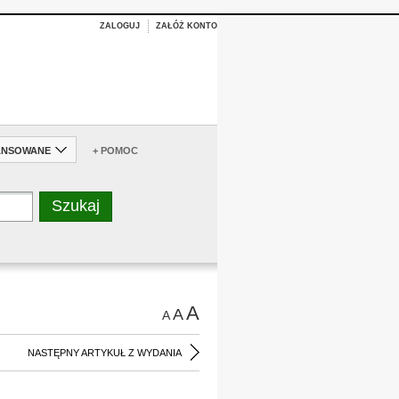
ZALOGUJ
ZAŁÓŻ KONTO
ANSOWANE
+ POMOC
A
A
A
NASTĘPNY ARTYKUŁ Z WYDANIA