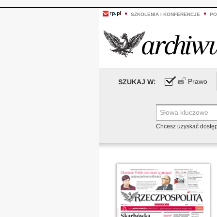
SZKOLENIA I KONFERENCJE
PO
Prawo
SZUKAJ W:
Chcesz uzyskać dostę