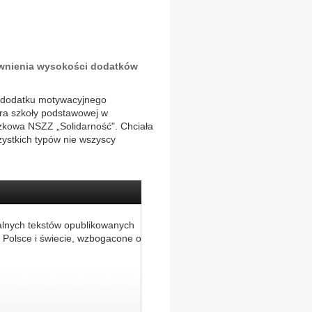
awnienia wysokości dodatków
ci dodatku motywacyjnego
ora szkoły podstawowej w
zkowa NSZZ „Solidarność". Chciała
zystkich typów nie wszyscy
alnych tekstów opublikowanych
 Polsce i świecie, wzbogacone o