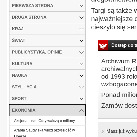
PIERWSZA STRONA
Targi są także
DRUGA STRONA
najważniejsze 
cieszyło się se
KRAJ
ŚWIAT
Dostęp do tr
PUBLICYSTYKA, OPINIE
Archiwum Rz
KULTURA
archiwalnyc
NAUKA
od 1993 roku
wzbogacone
STYL ¯YCIA
Ponad milio
SPORT
Zamów dostę
EKONOMIA
Akcjonariusze Odry walczą o miliony
Arabia Saudyjska widzi przyszłość w
Masz już wyku
Uberze