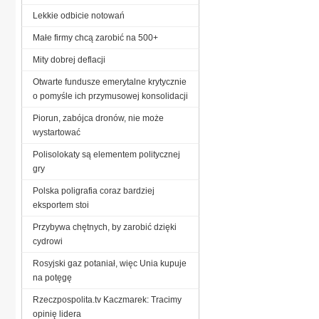
Lekkie odbicie notowań
Małe firmy chcą zarobić na 500+
Mity dobrej deflacji
Otwarte fundusze emerytalne krytycznie
o pomyśle ich przymusowej konsolidacji
Piorun, zabójca dronów, nie może
wystartować
Polisolokaty są elementem politycznej
gry
Polska poligrafia coraz bardziej
eksportem stoi
Przybywa chętnych, by zarobić dzięki
cydrowi
Rosyjski gaz potaniał, więc Unia kupuje
na potęgę
Rzeczpospolita.tv Kaczmarek: Tracimy
opinię lidera