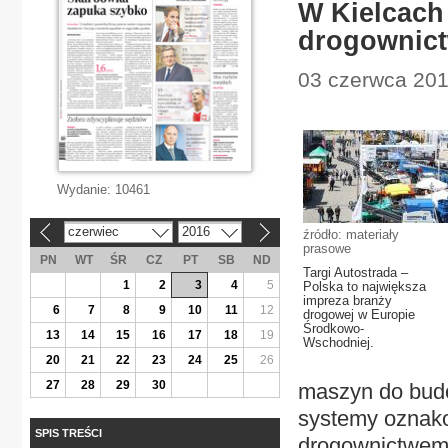
W Kielcach
drogownic
03 czerwca 201
Wydanie:
10461
czerwiec
2016
źródło: materiały
«
»
prasowe
PN
WT
ŚR
CZ
PT
SB
ND
Targi Autostrada –
1
2
3
4
5
Polska to największa
impreza branży
6
7
8
9
10
11
12
drogowej w Europie
Środkowo-
13
14
15
16
17
18
19
Wschodniej.
20
21
22
23
24
25
26
27
28
29
30
maszyn do budo
systemy oznako
SPIS TREŚCI
drogownictwem 