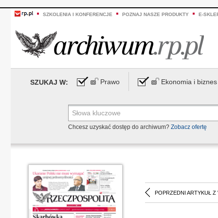
SZKOLENIA I KONFERENCJE
POZNAJ NASZE PRODUKTY
E-SKLE
Prawo
Ekonomia i biznes
SZUKAJ W:
Chcesz uzyskać dostęp do archiwum?
Zobacz ofertę
POPRZEDNI ARTYKUŁ Z