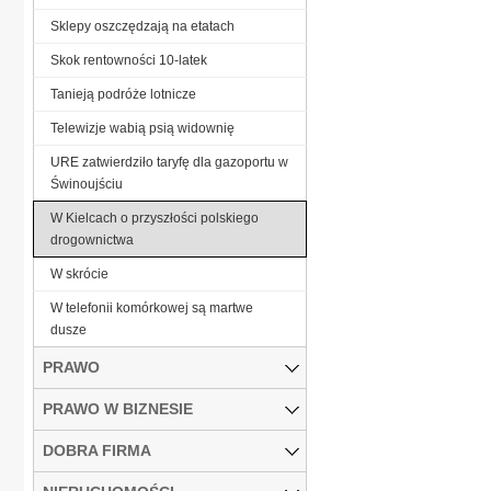
Sklepy oszczędzają na etatach
Skok rentowności 10-latek
Tanieją podróże lotnicze
Telewizje wabią psią widownię
URE zatwierdziło taryfę dla gazoportu w
Świnoujściu
W Kielcach o przyszłości polskiego
drogownictwa
W skrócie
W telefonii komórkowej są martwe
dusze
PRAWO
PRAWO W BIZNESIE
DOBRA FIRMA