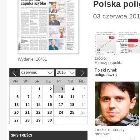
Polska poli
03 czerwca 20
źródło:
Wydanie:
10461
Rzeczpospolita
Polski rynek
czerwiec
2016
«
»
poligraficzny
PN
WT
ŚR
CZ
PT
SB
ND
1
2
3
4
5
6
7
8
9
10
11
12
13
14
15
16
17
18
19
20
21
22
23
24
25
26
27
28
29
30
źródło: materiały
prasowe
SPIS TREŚCI