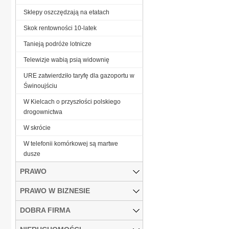
Sklepy oszczędzają na etatach
Skok rentowności 10-latek
Tanieją podróże lotnicze
Telewizje wabią psią widownię
URE zatwierdziło taryfę dla gazoportu w
Świnoujściu
W Kielcach o przyszłości polskiego
drogownictwa
W skrócie
W telefonii komórkowej są martwe
dusze
PRAWO
PRAWO W BIZNESIE
DOBRA FIRMA