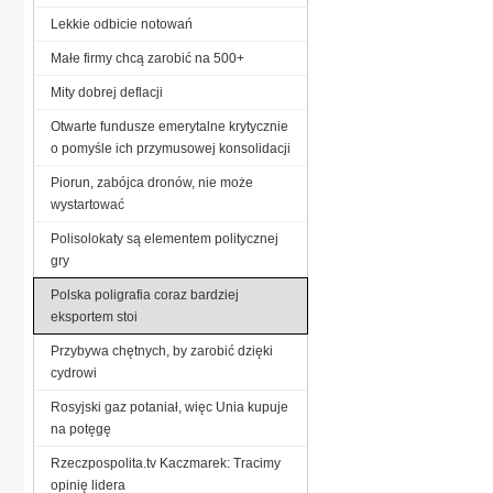
Lekkie odbicie notowań
Małe firmy chcą zarobić na 500+
Mity dobrej deflacji
Otwarte fundusze emerytalne krytycznie
o pomyśle ich przymusowej konsolidacji
Piorun, zabójca dronów, nie może
wystartować
Polisolokaty są elementem politycznej
gry
Polska poligrafia coraz bardziej
eksportem stoi
Przybywa chętnych, by zarobić dzięki
cydrowi
Rosyjski gaz potaniał, więc Unia kupuje
na potęgę
Rzeczpospolita.tv Kaczmarek: Tracimy
opinię lidera