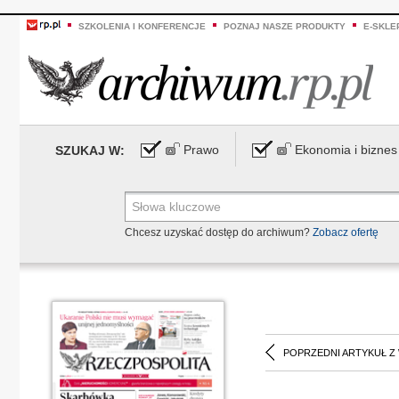
SZKOLENIA I KONFERENCJE
POZNAJ NASZE PRODUKTY
E-SKLE
Prawo
Ekonomia i biznes
SZUKAJ W:
Chcesz uzyskać dostęp do archiwum?
Zobacz ofertę
POPRZEDNI ARTYKUŁ Z