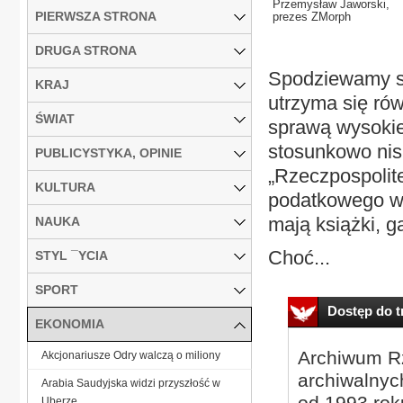
Przemysław Jaworski,
PIERWSZA STRONA
prezes ZMorph
DRUGA STRONA
Spodziewamy si
KRAJ
utrzyma się rów
ŚWIAT
sprawą wysokiej
stosunkowo nis
PUBLICYSTYKA, OPINIE
„Rzeczpospolite
KULTURA
podatkowego w
mają książki, ga
NAUKA
Choć...
STYL ¯YCIA
SPORT
Dostęp do tr
EKONOMIA
Archiwum Rz
Akcjonariusze Odry walczą o miliony
archiwalnyc
Arabia Saudyjska widzi przyszłość w
od 1993 roku
Uberze