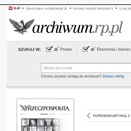
SZKOLENIA I KONFERENCJE
POZNAJ NASZE PRODUKTY
E-SKLE
Prawo
Ekonomia i biznes
SZUKAJ W:
Chcesz uzyskać dostęp do archiwum?
Zobacz ofertę
POPRZEDNI ARTYKUŁ Z