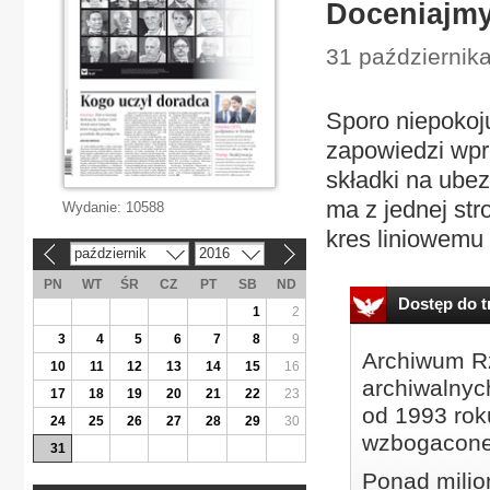
Doceniajmy
31 października
Sporo niepokoju
zapowiedzi wpr
składki na ubez
ma z jednej str
Wydanie:
10588
kres liniowemu
październik
2016
«
»
PN
WT
ŚR
CZ
PT
SB
ND
Dostęp do tr
1
2
3
4
5
6
7
8
9
Archiwum Rz
10
11
12
13
14
15
16
archiwalnyc
17
18
19
20
21
22
23
od 1993 roku
24
25
26
27
28
29
30
wzbogacone
31
Ponad milio