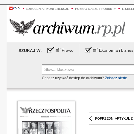
SZKOLENIA I KONFERENCJE
POZNAJ NASZE PRODUKTY
E-SKLE
Prawo
Ekonomia i biznes
SZUKAJ W:
Chcesz uzyskać dostęp do archiwum?
Zobacz ofertę
POPRZEDNI ARTYKUŁ Z