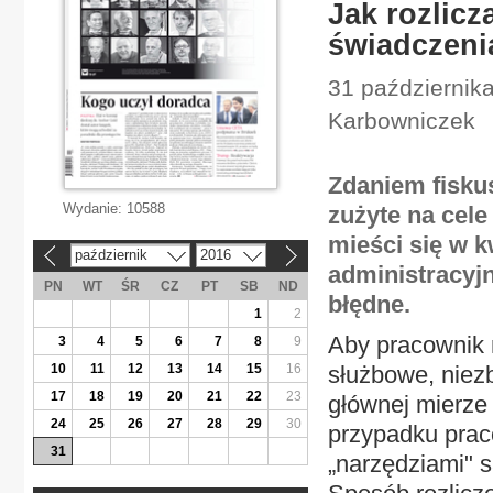
Jak rozlic
świadczeni
31 października
Karbowniczek
Zdaniem fisku
Wydanie:
10588
zużyte na cele
mieści się w k
październik
2016
«
»
administracyjn
PN
WT
ŚR
CZ
PT
SB
ND
błędne.
1
2
Aby pracownik
3
4
5
6
7
8
9
10
11
12
13
14
15
16
służbowe, niez
17
18
19
20
21
22
23
głównej mierze
24
25
26
27
28
29
30
przypadku prac
31
„narzędziami" s