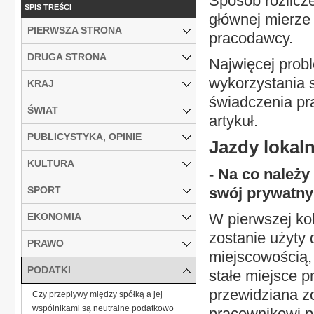
Sposób rozlicze
SPIS TREŚCI
głównej mierze
PIERWSZA STRONA
pracodawcy.
DRUGA STRONA
Najwięcej probl
wykorzystania
KRAJ
świadczenia pra
ŚWIAT
artykuł.
PUBLICYSTYKA, OPINIE
Jazdy lokal
KULTURA
- Na co należ
SPORT
swój prywatn
W pierwszej ko
EKONOMIA
zostanie użyty 
PRAWO
miejscowością, 
PODATKI
stałe miejsce 
przewidziana z
Czy przepływy między spółką a jej
wspólnikami są neutralne podatkowo
pracownikowi p