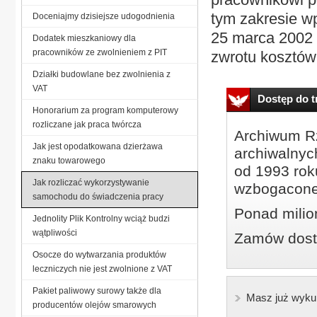
tym zakresie wp
Doceniajmy dzisiejsze udogodnienia
25 marca 2002 
Dodatek mieszkaniowy dla
pracowników ze zwolnieniem z PIT
zwrotu kosztów.
Działki budowlane bez zwolnienia z
VAT
Dostęp do tr
Honorarium za program komputerowy
rozliczane jak praca twórcza
Archiwum Rz
Jak jest opodatkowana dzierżawa
archiwalnyc
znaku towarowego
od 1993 roku
Jak rozliczać wykorzystywanie
wzbogacone
samochodu do świadczenia pracy
Ponad milio
Jednolity Plik Kontrolny wciąż budzi
wątpliwości
Zamów dostę
Osocze do wytwarzania produktów
leczniczych nie jest zwolnione z VAT
Pakiet paliwowy surowy także dla
Masz już wyku
producentów olejów smarowych