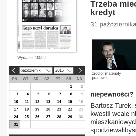
Trzeba mie
kredyt
31 października
Wydanie:
10588
październik
2016
«
»
źródło: materiały
prasowe
PN
WT
ŚR
CZ
PT
SB
ND
1
2
niepewności?
3
4
5
6
7
8
9
10
11
12
13
14
15
16
Bartosz Turek, 
17
18
19
20
21
22
23
kwestii wcale n
24
25
26
27
28
29
30
mieszkaniowych 
31
spodziewalibyś