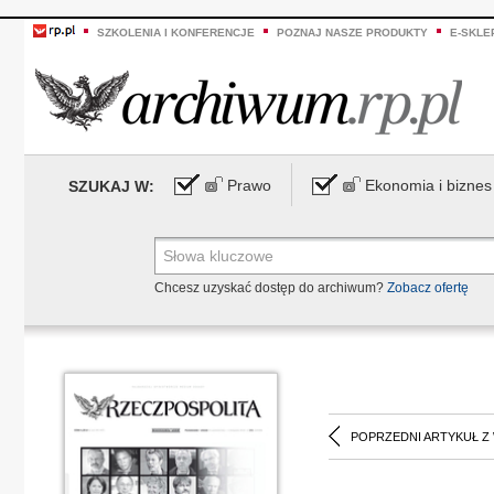
SZKOLENIA I KONFERENCJE
POZNAJ NASZE PRODUKTY
E-SKLE
Prawo
Ekonomia i biznes
SZUKAJ W:
Chcesz uzyskać dostęp do archiwum?
Zobacz ofertę
POPRZEDNI ARTYKUŁ Z