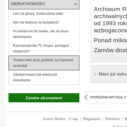
NIERUCHOMOŚCI
Archiwum Rz
Leci na głowę, trzeba pilnie łatać
archiwalnyc
od 1993 roku
Nie ma miejsca na bylejakość
wzbogacone
Po kredyt nie do banku, ale do biura
dewelopera
Ponad milio
Rzeczpospolita TV: Krupa: pomagać
Zamów dostę
lokatorom?
Trzeba mieć dużo gotówki, by kupować
za kredyt
Masz już wyku
Zdesperowany jak właściciel
mieszkania
Zamów abonament
POPRZEDNI ARTYKUŁ Z
Gremi Media:
O nas
|
Regulamin
|
Reklama
|
N