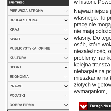
w historii. Pow
SPIS TREŚCI
Najważniejsze 
PIERWSZA STRONA
własnego. To p
DRUGA STRONA
pracę nie mogą
KRAJ
nie mają odłożo
własny. Do tego
ŚWIAT
osób, które wo
PUBLICYSTYKA, OPINIE
niezależność, o
problemy franko
KULTURA
kolejna transz
SPORT
niebagatelna p
EKONOMIA
mieszkanie na k
złotych w gotó
PRAWO
wymaganiom,..
PODATKI
DOBRA FIRMA
Dostęp do tr