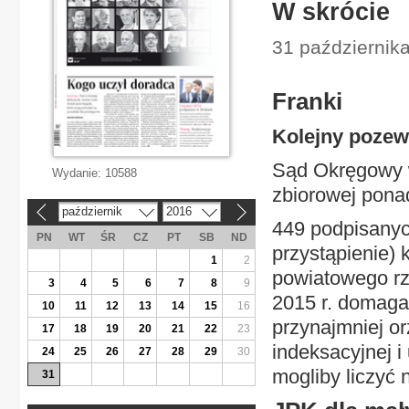
W skrócie
31 październik
Franki
Kolejny pozew
Sąd Okręgowy w
Wydanie:
10588
zbiorowej pona
październik
2016
«
»
449 podpisanyc
PN
WT
ŚR
CZ
PT
SB
ND
przystąpienie)
1
2
powiatowego r
3
4
5
6
7
8
9
2015 r. domaga
10
11
12
13
14
15
16
przynajmniej or
17
18
19
20
21
22
23
indeksacyjnej 
24
25
26
27
28
29
30
mogliby liczyć
31