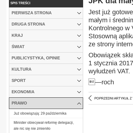
JPK dla mał
SPIS TREŚCI
Jest już gotow
PIERWSZA STRONA
małym i średni
DRUGA STRONA
Kontrolnego w 
Stosowną aplik
KRAJ
ze strony inter
ŚWIAT
Obowiązek skład
PUBLICYSTYKA, OPINIE
1 stycznia 2017 
KULTURA
wyłudzeń VAT.
SPORT
—roch
EKONOMIA
POPRZEDNI ARTYKUŁ Z
PRAWO
Już obowiązują: 29 października
Minister obiecywał reformę delegacji,
ale nic się nie zmieniło