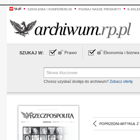
SZKOLENIA I KONFERENCJE
POZNAJ NASZE PRODUKTY
E-SKLE
Prawo
Ekonomia i biznes
SZUKAJ W:
Chcesz uzyskać dostęp do archiwum?
Zobacz ofertę
POPRZEDNI ARTYKUŁ Z