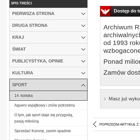
SPIS TREŚCI
Dostęp do tr
PIERWSZA STRONA
DRUGA STRONA
Archiwum Rz
archiwalnyc
KRAJ
od 1993 roku
ŚWIAT
wzbogacone
Ponad milio
PUBLICYSTYKA, OPINIE
Zamów dostę
KULTURA
SPORT
14. kolejka
Masz już wyku
Aguero wyjątkowy i znów potrzebny
O tym, jak sport staje się przygodą,
pasją miłością
POPRZEDNI ARTYKUŁ Z
Sprzedać Koronę, zanim spadnie