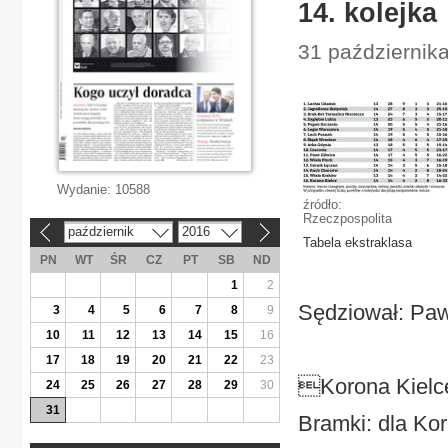
14. kolejka
31 października
Wydanie:
10588
źródło:
Rzeczpospolita
październik
2016
«
»
Tabela ekstraklasa
PN
WT
ŚR
CZ
PT
SB
ND
1
2
Sędziował: Paw
3
4
5
6
7
8
9
10
11
12
13
14
15
16
17
18
19
20
21
22
23
Korona Kielce
24
25
26
27
28
29
30
31
Bramki: dla Kor