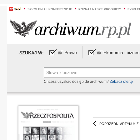
SZKOLENIA I KONFERENCJE
POZNAJ NASZE PRODUKTY
E-SKLE
Prawo
Ekonomia i biznes
SZUKAJ W:
Chcesz uzyskać dostęp do archiwum?
Zobacz ofertę
POPRZEDNI ARTYKUŁ Z