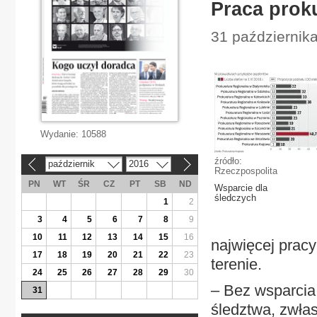
Praca prok
31 październik
Wydanie:
10588
źródło:
październik
2016
«
»
Rzeczpospolita
PN
WT
ŚR
CZ
PT
SB
ND
Wsparcie dla
śledczych
1
2
3
4
5
6
7
8
9
10
11
12
13
14
15
16
najwięcej pracy
17
18
19
20
21
22
23
terenie.
24
25
26
27
28
29
30
– Bez wsparcia
31
śledztwa, zwła