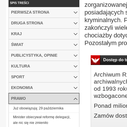
SPIS TREŚCI
zorganizowanej 
posiadających s
PIERWSZA STRONA
kryminalnych. 
DRUGA STRONA
zakończyli wiel
KRAJ
chociażby dotyc
Pozostałym pro
ŚWIAT
PUBLICYSTYKA, OPINIE
Dostęp do tr
KULTURA
Archiwum Rz
SPORT
archiwalnyc
EKONOMIA
od 1993 roku
wzbogacone
PRAWO
Ponad milio
Już obowiązują: 29 października
Zamów dostę
Minister obiecywał reformę delegacji,
ale nic się nie zmieniło