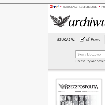
SZKOLENIA I KONFERENCJE
PO
Prawo
SZUKAJ W:
Chcesz uzyskać dostę