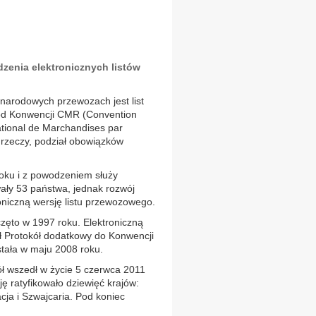
zenia elektronicznych listów
rodowych przewozach jest list
od Konwencji CMR (Convention
national de Marchandises par
 rzeczy, podział obowiązków
oku i z powodzeniem służy
ały 53 państwa, jednak rozwój
roniczną wersję listu przewozowego.
ęto w 1997 roku. Elektroniczną
ł Protokół dodatkowy do Konwencji
tała w maju 2008 roku.
ół wszedł w życie 5 czerwca 2011
ę ratyfikowało dziewięć krajów:
cja i Szwajcaria. Pod koniec