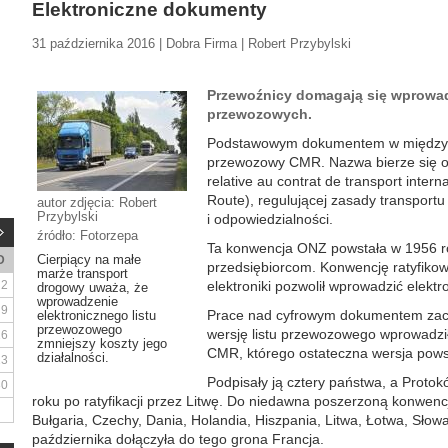
Elektroniczne dokumenty
31 października 2016 | Dobra Firma | Robert Przybylski
Przewoźnicy domagają się wprowad
przewozowych.
Podstawowym dokumentem w międzyna
przewozowy CMR. Nazwa bierze się 
relative au contrat de transport inter
Route), regulującej zasady transportu
autor zdjęcia: Robert
Przybylski
i odpowiedzialności.
źródło: Fotorzepa
Ta konwencja ONZ powstała w 1956 r
Cierpiący na małe
D
przedsiębiorcom. Konwencję ratyfikow
marże transport
2
elektroniki pozwolił wprowadzić elekt
drogowy uważa, że
wprowadzenie
9
Prace nad cyfrowym dokumentem zacz
elektronicznego listu
przewozowego
wersję listu przewozowego wprowadzi
16
zmniejszy koszty jego
CMR, którego ostateczna wersja pows
działalności.
23
Podpisały ją cztery państwa, a Protok
30
roku po ratyfikacji przez Litwę. Do niedawna poszerzoną konwencj
Bułgaria, Czechy, Dania, Holandia, Hiszpania, Litwa, Łotwa, Słowa
października dołączyła do tego grona Francja.