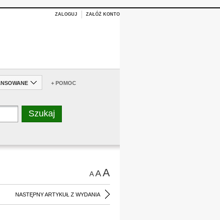
ZALOGUJ
ZAŁÓŻ KONTO
ANSOWANE
+ POMOC
A
A
A
NASTĘPNY ARTYKUŁ Z WYDANIA