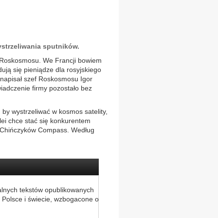
ystrzeliwania sputników.
wa Roskosmosu. We Francji bowiem
ują się pieniądze dla rosyjskiego
e napisał szef Roskosmosu Igor
iadczenie firmy pozostało bez
 by wystrzeliwać w kosmos satelity,
olei chce stać się konkurentem
z Chińczyków Compass. Według
alnych tekstów opublikowanych
 Polsce i świecie, wzbogacone o