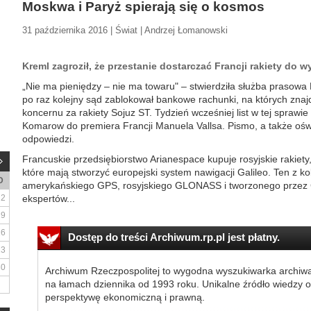
Moskwa i Paryż spierają się o kosmos
31 października 2016 | Świat | Andrzej Łomanowski
Kreml zagroził, że przestanie dostarczać Francji rakiety do w
„Nie ma pieniędzy – nie ma towaru" – stwierdziła służba praso
po raz kolejny sąd zablokował bankowe rachunki, na których znajd
koncernu za rakiety Sojuz ST. Tydzień wcześniej list w tej sprawi
Komarow do premiera Francji Manuela Vallsa. Pismo, a także ośw
odpowiedzi.
Francuskie przedsiębiorstwo Arianespace kupuje rosyjskie rakiety,
które mają stworzyć europejski system nawigacji Galileo. Ten z k
D
amerykańskiego GPS, rosyjskiego GLONASS i tworzonego prze
2
ekspertów...
9
16
Dostęp do treści Archiwum.rp.pl jest płatny.
23
30
Archiwum Rzeczpospolitej to wygodna wyszukiwarka archiw
na łamach dziennika od 1993 roku. Unikalne źródło wiedzy o
perspektywę ekonomiczną i prawną.