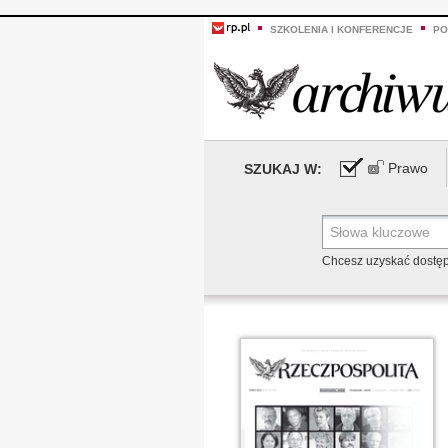
SZKOLENIA I KONFERENCJE
PO
Prawo
SZUKAJ W:
Chcesz uzyskać dostę