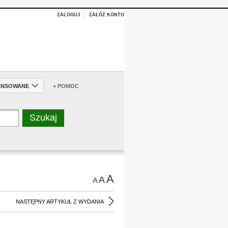
ZALOGUJ
ZAŁÓŻ KONTO
ANSOWANE
+ POMOC
A
A
A
NASTĘPNY ARTYKUŁ Z WYDANIA