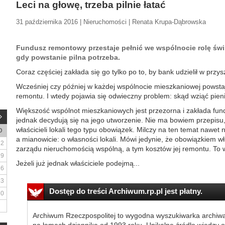
Leci na głowę, trzeba pilnie łatać
31 października 2016 | Nieruchomości | Renata Krupa-Dąbrowska
Fundusz remontowy przestaje pełnić we wspólnocie rolę śwink
gdy powstanie pilna potrzeba.
Coraz częściej zakłada się go tylko po to, by bank udzielił w przys
Wcześniej czy później w każdej wspólnocie mieszkaniowej powsta
remontu. I wtedy pojawia się odwieczny problem: skąd wziąć pien
Większość wspólnot mieszkaniowych jest przezorna i zakłada fun
jednak decydują się na jego utworzenie. Nie ma bowiem przepisu,
właścicieli lokali tego typu obowiązek. Milczy na ten temat nawet
D
a mianowicie: o własności lokali. Mówi jedynie, że obowiązkiem wł
2
zarządu nieruchomością wspólną, a tym kosztów jej remontu. To 
9
Jeżeli już jednak właściciele podejmą...
16
23
Dostęp do treści Archiwum.rp.pl jest płatny.
30
Archiwum Rzeczpospolitej to wygodna wyszukiwarka archiw