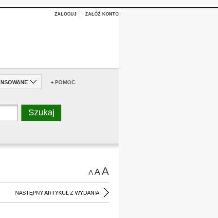
ZALOGUJ
ZAŁÓŻ KONTO
ANSOWANE
+ POMOC
A
A
A
NASTĘPNY ARTYKUŁ Z WYDANIA