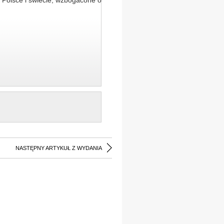
 Polsce i świecie, wzbogacone o
NASTĘPNY ARTYKUŁ Z WYDANIA