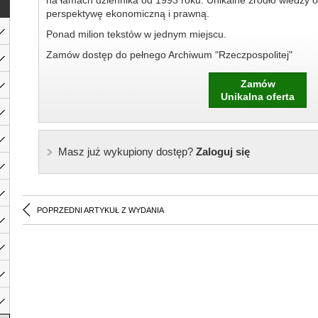
na łamach dziennika od 1993 roku. Unikalne źródło wiedzy o
perspektywę ekonomiczną i prawną.
Ponad milion tekstów w jednym miejscu.
Zamów dostęp do pełnego Archiwum "Rzeczpospolitej"
Zamów
Unikalna oferta
Masz już wykupiony dostęp?
Zaloguj się
POPRZEDNI ARTYKUŁ Z WYDANIA