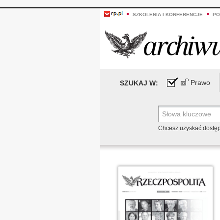
SZKOLENIA I KONFERENCJE
PO
Prawo
SZUKAJ W:
Chcesz uzyskać dostę