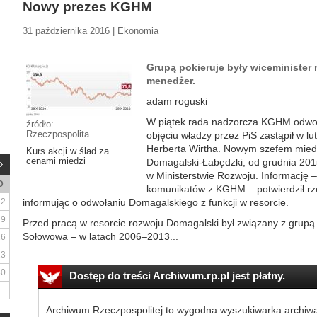
Nowy prezes KGHM
31 października 2016 | Ekonomia
Grupą pokieruje były wiceminister 
menedżer.
adam roguski
W piątek rada nadzorcza KGHM odwoła
źródło:
Rzeczpospolita
objęciu władzy przez PiS zastąpił w lu
Herberta Wirtha. Nowym szefem mied
Kurs akcji w ślad za
cenami miedzi
Domagalski-Łabędzki, od grudnia 2015
w Ministerstwie Rozwoju. Informację 
D
komunikatów z KGHM – potwierdził rz
2
informując o odwołaniu Domagalskiego z funkcji w resorcie.
9
Przed pracą w resorcie rozwoju Domagalski był związany z grupą 
Sołowowa – w latach 2006–2013...
16
23
30
Dostęp do treści Archiwum.rp.pl jest płatny.
Archiwum Rzeczpospolitej to wygodna wyszukiwarka archiw