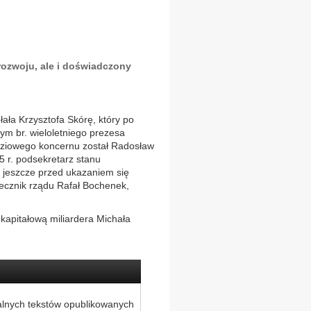
rozwoju, ale i doświadczony
ła Krzysztofa Skórę, który po
tym br. wieloletniego prezesa
ziowego koncernu został Radosław
 r. podsekretarz stanu
– jeszcze przed ukazaniem się
ecznik rządu Rafał Bochenek,
kapitałową miliardera Michała
alnych tekstów opublikowanych