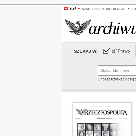
SZKOLENIA I KONFERENCJE
PO
Prawo
SZUKAJ W:
Chcesz uzyskać dostę