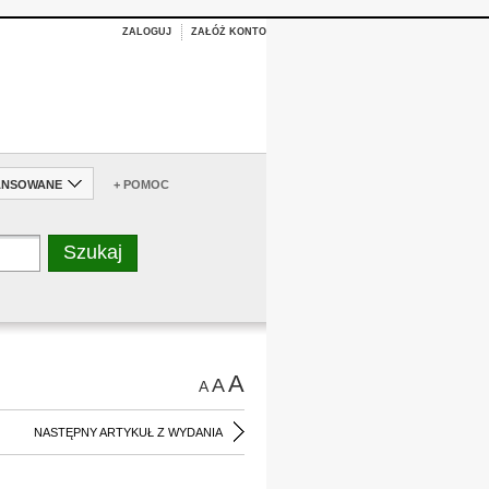
ZALOGUJ
ZAŁÓŻ KONTO
ANSOWANE
+ POMOC
A
A
A
NASTĘPNY ARTYKUŁ Z WYDANIA