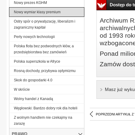
Nowy prezes KGHM
Dostęp do tr
Nowy wymiar klasy premium
Archiwum Rz
Ostry spór o prywatyzację, liberalizm i
archiwalnyc
zagraniczny kapitał
od 1993 roku
Perły nowych technologii
wzbogacone
Polska flota bez podwodnych kłów, a
przedsiębiorstwa bez zamówień
Ponad milio
Polska superszkoła w Afryce
Zamów dostę
Rosną dochody, przybywa optymizmu
Skok do gospodarki 4.0
Masz już wyku
W skrócie
Wolny handel z Kanadą
Węgłowski: Bardzo dobry rok dla hoteli
POPRZEDNI ARTYKUŁ Z
Z wolnym handlem nie czekajmy na
zarazę
PRAWO