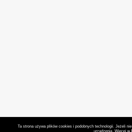
Ta strona używa plików cookies i podobnych technologii. Jeżeli n
urządzenia.
Więcej w 