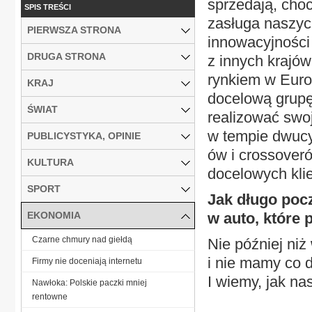
sprzedają, choc
SPIS TREŚCI
zasługa naszyc
PIERWSZA STRONA
innowacyjności 
DRUGA STRONA
z innych krajów
rynkiem w Europ
KRAJ
docelową grupę
ŚWIAT
realizować swo
w tempie dwucy
PUBLICYSTYKA, OPINIE
ów i crossover
KULTURA
docelowych kli
SPORT
Jak długo poc
EKONOMIA
w auto, które 
Czarne chmury nad giełdą
Nie później niż
i nie mamy co d
Firmy nie doceniają internetu
I wiemy, jak na
Nawłoka: Polskie paczki mniej
rentowne