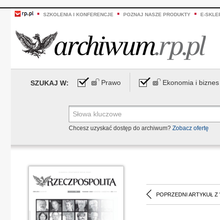
SZKOLENIA I KONFERENCJE
POZNAJ NASZE PRODUKTY
E-SKLE
Prawo
Ekonomia i biznes
SZUKAJ W:
Chcesz uzyskać dostęp do archiwum?
Zobacz ofertę
POPRZEDNI ARTYKUŁ Z