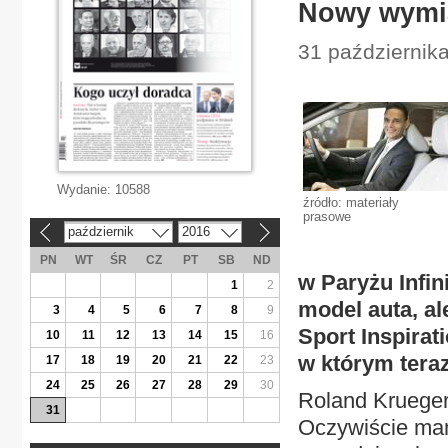
Nowy wymia
31 październik
Wydanie:
10588
źródło: materiały
prasowe
październik
2016
«
»
PN
WT
ŚR
CZ
PT
SB
ND
w Paryżu Infin
1
2
model auta, al
3
4
5
6
7
8
9
Sport Inspirat
10
11
12
13
14
15
16
w którym tera
17
18
19
20
21
22
23
24
25
26
27
28
29
30
Roland Krueger:
31
Oczywiście mam