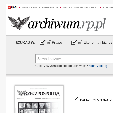
SZKOLENIA I KONFERENCJE
POZNAJ NASZE PRODUKTY
E-SKLE
Prawo
Ekonomia i biznes
SZUKAJ W:
Chcesz uzyskać dostęp do archiwum?
Zobacz ofertę
POPRZEDNI ARTYKUŁ Z