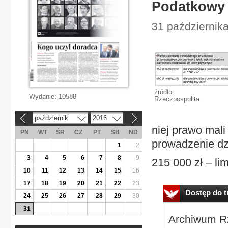
Podatkowy 
31 października
źródło:
Wydanie:
10588
Rzeczpospolita
październik
2016
«
»
niej prawo mali
PN
WT
ŚR
CZ
PT
SB
ND
prowadzenie dz
1
2
3
4
5
6
7
8
9
215 000 zł – limi
10
11
12
13
14
15
16
17
18
19
20
21
22
23
Dostęp do tr
24
25
26
27
28
29
30
31
Archiwum Rz