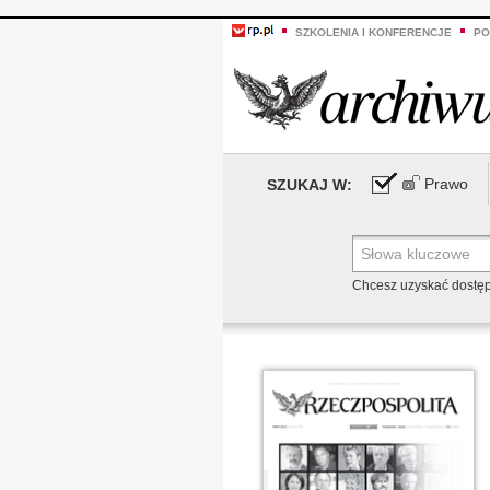
SZKOLENIA I KONFERENCJE
PO
Prawo
SZUKAJ W:
Chcesz uzyskać dostę