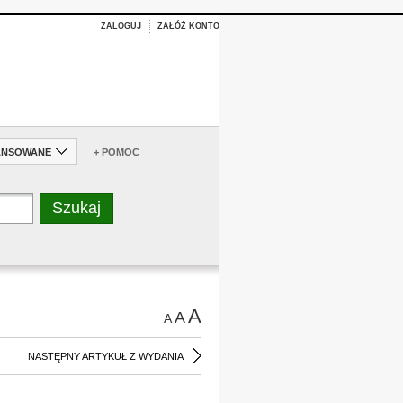
ZALOGUJ
ZAŁÓŻ KONTO
ANSOWANE
+ POMOC
A
A
A
NASTĘPNY ARTYKUŁ Z WYDANIA