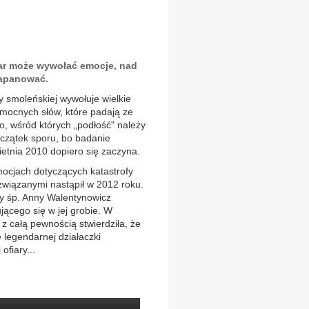
ar może wywołać emocje, nad
zapanować.
y smoleńskiej wywołuje wielkie
mocnych słów, które padają ze
, wśród których „podłość" należy
początek sporu, bo badanie
wietnia 2010 dopiero się zaczyna.
ocjach dotyczących katastrofy
 związanymi nastąpił w 2012 roku.
ny śp. Anny Walentynowicz
jącego się w jej grobie. W
z całą pewnością stwierdziła, że
e legendarnej działaczki
ofiary...