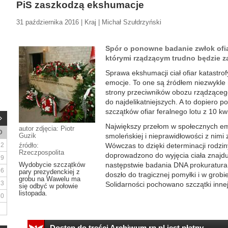
PiS zaszkodzą ekshumacje
31 października 2016 | Kraj | Michał Szułdrzyński
Spór o ponowne badanie zwłok ofi
którymi rządzącym trudno będzie 
Sprawa ekshumacji ciał ofiar katastrof
emocje. To one są źródłem niezwykle 
strony przeciwników obozu rządzącego
do najdelikatniejszych. A to dopiero 
szczątków ofiar feralnego lotu z 10 k
Największy przełom w społecznych em
autor zdjęcia: Piotr
D
Guzik
smoleńskiej i nieprawidłowości z nimi
2
źródło:
Wówczas to dzięki determinacji rodzi
Rzeczpospolita
doprowadzono do wyjęcia ciała znajdu
9
Wydobycie szczątków
następstwie badania DNA prokuratura 
16
pary prezydenckiej z
doszło do tragicznej pomyłki i w grobi
grobu na Wawelu ma
23
Solidarności pochowano szczątki innej 
się odbyć w połowie
listopada.
30
Dostęp do treści Archiwum.rp.pl jest płatny.