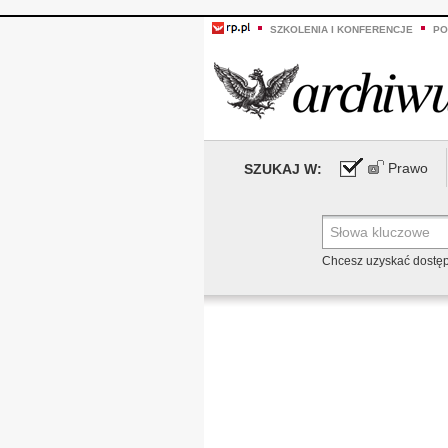
SZKOLENIA I KONFERENCJE
PO
Prawo
SZUKAJ W:
Chcesz uzyskać dostę