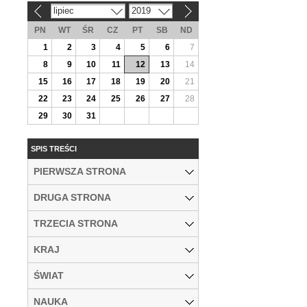
lipiec
2019
«
»
PN
WT
ŚR
CZ
PT
SB
ND
1
2
3
4
5
6
7
8
9
10
11
12
13
14
15
16
17
18
19
20
21
22
23
24
25
26
27
28
29
30
31
SPIS TREŚCI
PIERWSZA STRONA
DRUGA STRONA
TRZECIA STRONA
KRAJ
ŚWIAT
NAUKA