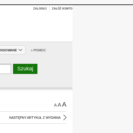
ZALOGUJ
ZAŁÓŻ KONTO
ANSOWANE
+ POMOC
A
A
A
NASTĘPNY ARTYKUŁ Z WYDANIA