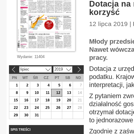
Dotacja na
korzyść
12 lipca 2019 
Młody przedsię
Nawet wówczas
pracy.
Wydanie:
11404
Dotacja z urzęd
lipiec
2019
«
»
podatku. Krajo
PN
WT
ŚR
CZ
PT
SB
ND
interpretacji, j
1
2
3
4
5
6
7
8
9
10
11
12
13
14
Z pytaniem zwró
15
16
17
18
19
20
21
działalność gos
22
23
24
25
26
27
28
otrzymał dotacj
29
30
31
to jednorazowe
Zgodnie z zaśw
SPIS TREŚCI