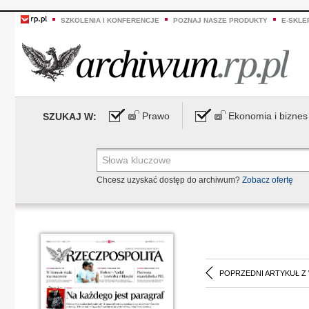
SZKOLENIA I KONFERENCJE
POZNAJ NASZE PRODUKTY
E-SKLE
Prawo
Ekonomia i biznes
SZUKAJ W:
Chcesz uzyskać dostęp do archiwum?
Zobacz ofertę
POPRZEDNI ARTYKUŁ Z