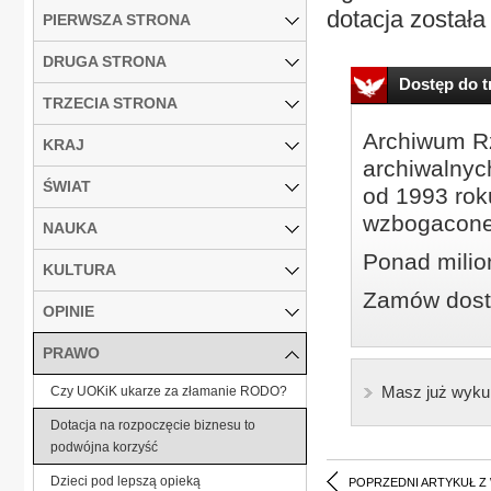
dotacja została
PIERWSZA STRONA
DRUGA STRONA
Dostęp do tr
TRZECIA STRONA
Archiwum Rz
KRAJ
archiwalnyc
ŚWIAT
od 1993 roku
wzbogacone
NAUKA
Ponad milio
KULTURA
Zamów dostę
OPINIE
PRAWO
Masz już wyku
Czy UOKiK ukarze za złamanie RODO?
Dotacja na rozpoczęcie biznesu to
podwójna korzyść
Dzieci pod lepszą opieką
POPRZEDNI ARTYKUŁ Z