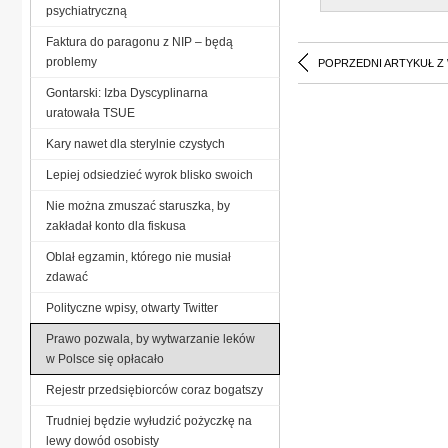
psychiatryczną
Faktura do paragonu z NIP – będą
problemy
POPRZEDNI ARTYKUŁ Z
Gontarski: Izba Dyscyplinarna
uratowała TSUE
Kary nawet dla sterylnie czystych
Lepiej odsiedzieć wyrok blisko swoich
Nie można zmuszać staruszka, by
zakładał konto dla fiskusa
Oblał egzamin, którego nie musiał
zdawać
Polityczne wpisy, otwarty Twitter
Prawo pozwala, by wytwarzanie leków
w Polsce się opłacało
Rejestr przedsiębiorców coraz bogatszy
Trudniej będzie wyłudzić pożyczkę na
lewy dowód osobisty