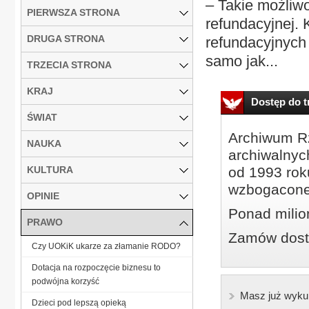
– Takie możliw
PIERWSZA STRONA
refundacyjnej. 
DRUGA STRONA
refundacyjnych
samo jak...
TRZECIA STRONA
KRAJ
Dostęp do tr
ŚWIAT
Archiwum Rz
NAUKA
archiwalnyc
KULTURA
od 1993 roku
wzbogacone
OPINIE
Ponad milio
PRAWO
Zamów dostę
Czy UOKiK ukarze za złamanie RODO?
Dotacja na rozpoczęcie biznesu to
podwójna korzyść
Masz już wyku
Dzieci pod lepszą opieką