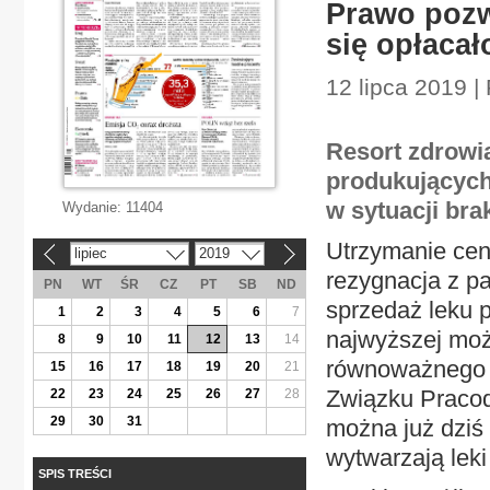
Prawo pozw
się opłacał
12 lipca 2019 |
Resort zdrowia
produkujących
w sytuacji br
Wydanie:
11404
Utrzymanie ceny
lipiec
2019
«
»
rezygnacja z pay
PN
WT
ŚR
CZ
PT
SB
ND
sprzedaż leku p
1
2
3
4
5
6
7
najwyższej moż
8
9
10
11
12
13
14
równoważnego –
15
16
17
18
19
20
21
Związku Praco
22
23
24
25
26
27
28
29
30
31
można już dziś
wytwarzają leki
SPIS TREŚCI