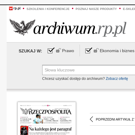
SZKOLENIA I KONFERENCJE
POZNAJ NASZE PRODUKTY
E-SKLE
Prawo
Ekonomia i biznes
SZUKAJ W:
Chcesz uzyskać dostęp do archiwum?
Zobacz ofertę
POPRZEDNI ARTYKUŁ Z