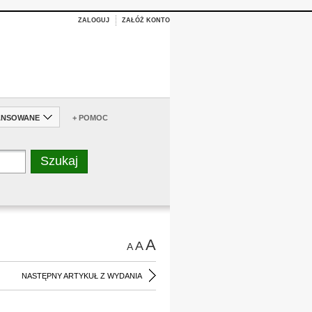
ZALOGUJ
ZAŁÓŻ KONTO
ANSOWANE
+ POMOC
A
A
A
NASTĘPNY ARTYKUŁ Z WYDANIA