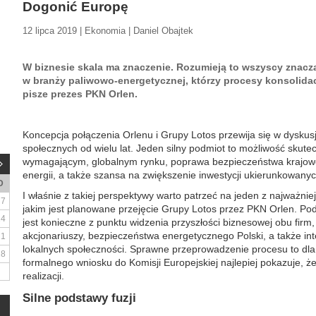
Dogonić Europę
12 lipca 2019 | Ekonomia | Daniel Obajtek
W biznesie skala ma znaczenie. Rozumieją to wszyscy znaczą
w branży paliwowo-energetycznej, którzy procesy konsolid
pisze prezes PKN Orlen.
Koncepcja połączenia Orlenu i Grupy Lotos przewija się w dyskus
społecznych od wielu lat. Jeden silny podmiot to możliwość sku
wymagającym, globalnym rynku, poprawa bezpieczeństwa krajowej
energii, a także szansa na zwiększenie inwestycji ukierunkowanyc
D
I właśnie z takiej perspektywy warto patrzeć na jeden z najważni
7
jakim jest planowane przejęcie Grupy Lotos przez PKN Orlen. Pod
14
jest konieczne z punktu widzenia przyszłości biznesowej obu firm,
akcjonariuszy, bezpieczeństwa energetycznego Polski, a także int
21
lokalnych społeczności. Sprawne przeprowadzenie procesu to dla n
28
formalnego wniosku do Komisji Europejskiej najlepiej pokazuje, 
realizacji.
Silne podstawy fuzji