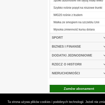
Spółki automotive nie będą miały lekko
Szybko rośnie popyt na niszowe trunki
WIG20 rośnie z trudem
Walka ze smogiem na szczeblu Unii
Wysoka zmienność kursu dolara
SPORT
BIZNES I FINANSE
DODATKI JEDNODNIOWE
RZECZ O HISTORII
NIERUCHOMOŚCI
Zamów abonament
Gremi Media:
O n
Ta strona używa plików cookies i podobnych technologii. Jeżeli nie z