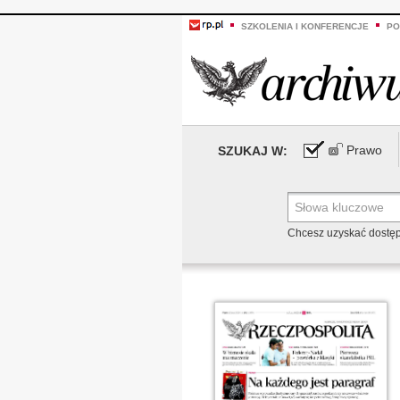
SZKOLENIA I KONFERENCJE
PO
Prawo
SZUKAJ W:
Chcesz uzyskać dostę