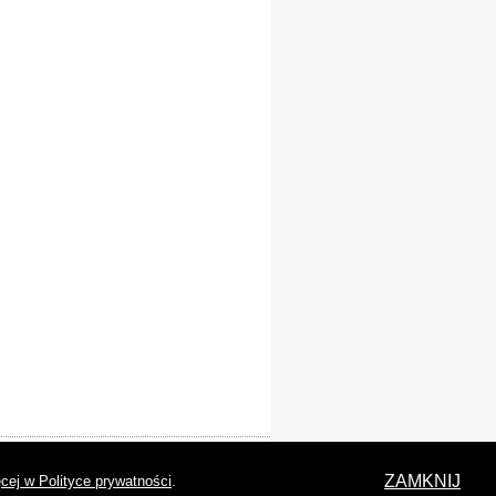
laracja dostępności
ZAMKNIJ
cej w Polityce prywatności
.