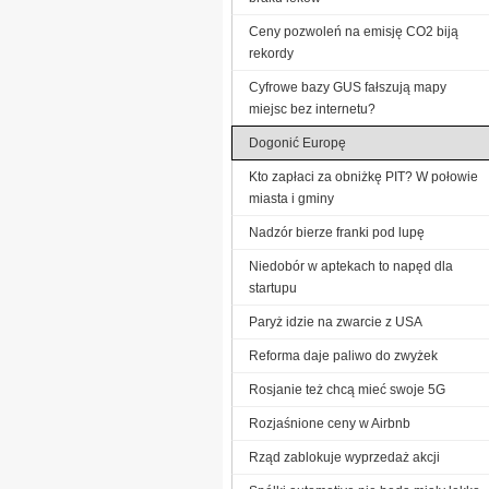
Ceny pozwoleń na emisję CO2 biją
rekordy
Cyfrowe bazy GUS fałszują mapy
miejsc bez internetu?
Dogonić Europę
Kto zapłaci za obniżkę PIT? W połowie
miasta i gminy
Nadzór bierze franki pod lupę
Niedobór w aptekach to napęd dla
startupu
Paryż idzie na zwarcie z USA
Reforma daje paliwo do zwyżek
Rosjanie też chcą mieć swoje 5G
Rozjaśnione ceny w Airbnb
Rząd zablokuje wyprzedaż akcji