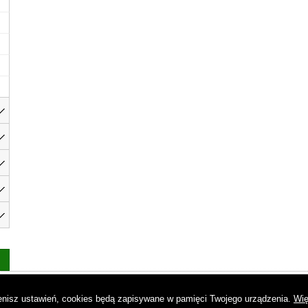
as
|
Regulamin
|
Reklama
|
Napisz do nas
|
Kontakt
|
Pliki cookies
|
Dek
mienisz ustawień, cookies będą zapisywane w pamięci Twojego urządzenia.
Wię