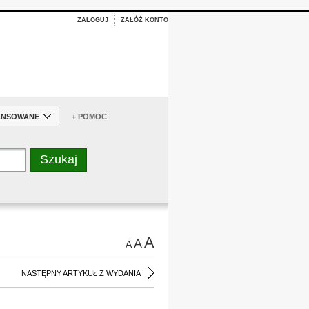
ZALOGUJ
ZAŁÓŻ KONTO
ANSOWANE
+ POMOC
A
A
A
NASTĘPNY ARTYKUŁ Z WYDANIA