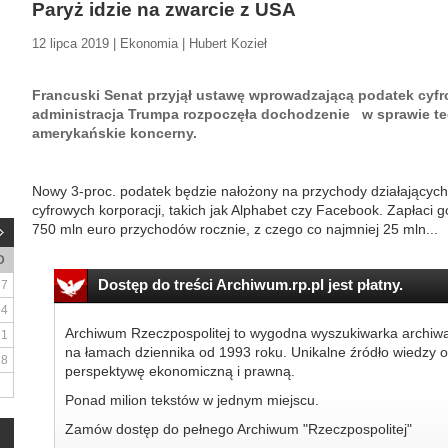
Paryż idzie na zwarcie z USA
12 lipca 2019 | Ekonomia | Hubert Kozieł
Francuski Senat przyjął ustawę wprowadzającą podatek cyfro
administracja Trumpa rozpoczęła dochodzenie w sprawie t
amerykańskie koncerny.
Nowy 3-proc. podatek będzie nałożony na przychody działającyc
cyfrowych korporacji, takich jak Alphabet czy Facebook. Zapłaci 
750 mln euro przychodów rocznie, z czego co najmniej 25 mln...
D
Dostęp do treści Archiwum.rp.pl jest płatny.
7
14
Archiwum Rzeczpospolitej to wygodna wyszukiwarka archiw
21
na łamach dziennika od 1993 roku. Unikalne źródło wiedzy o
28
perspektywę ekonomiczną i prawną.
Ponad milion tekstów w jednym miejscu.
Zamów dostęp do pełnego Archiwum "Rzeczpospolitej"