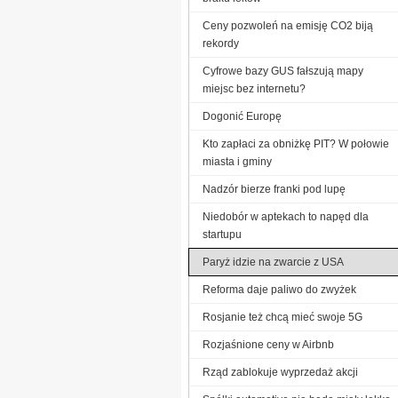
Ceny pozwoleń na emisję CO2 biją
rekordy
Cyfrowe bazy GUS fałszują mapy
miejsc bez internetu?
Dogonić Europę
Kto zapłaci za obniżkę PIT? W połowie
miasta i gminy
Nadzór bierze franki pod lupę
Niedobór w aptekach to napęd dla
startupu
Paryż idzie na zwarcie z USA
Reforma daje paliwo do zwyżek
Rosjanie też chcą mieć swoje 5G
Rozjaśnione ceny w Airbnb
Rząd zablokuje wyprzedaż akcji