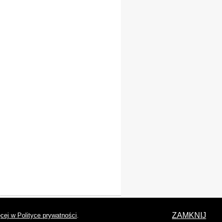
laracja dostępności
ZAMKNIJ
cej w Polityce prywatności
.