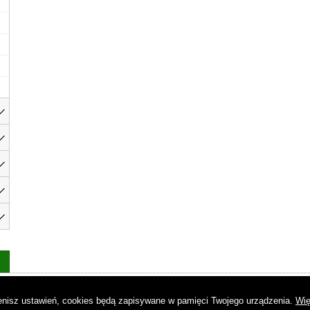
as
|
Regulamin
|
Reklama
|
Napisz do nas
|
Kontakt
|
Pliki cookies
|
Dek
mienisz ustawień, cookies będą zapisywane w pamięci Twojego urządzenia.
Wię