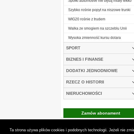
Spółki automotive nie będą miały lekko
Szybko rośnie popyt na niszowe trunki
WIG20 rośnie z trudem
Walka ze smogiem na szczeblu Unii
Wysoka zmienność kursu dolara
SPORT
BIZNES I FINANSE
DODATKI JEDNODNIOWE
RZECZ O HISTORII
NIERUCHOMOŚCI
Zamów abonament
Gremi Media:
O n
Ta strona używa plików cookies i podobnych technologii. Jeżeli nie z