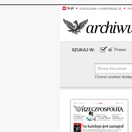
SZKOLENIA I KONFERENCJE
PO
Prawo
SZUKAJ W:
Chcesz uzyskać dostę