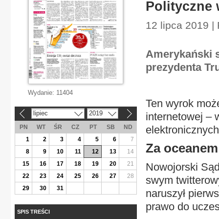
Polityczne 
12 lipca 2019 
Amerykański s
prezydenta Tr
Wydanie:
11404
Ten wyrok może 
lipiec
2019
internetowej – 
«
»
PN
WT
ŚR
CZ
PT
SB
ND
elektronicznyc
1
2
3
4
5
6
7
Za oceanem 
8
9
10
11
12
13
14
15
16
17
18
19
20
21
Nowojorski Sąd
22
23
24
25
26
27
28
swym twitterow
29
30
31
naruszył pierws
prawo do uczes
SPIS TREŚCI