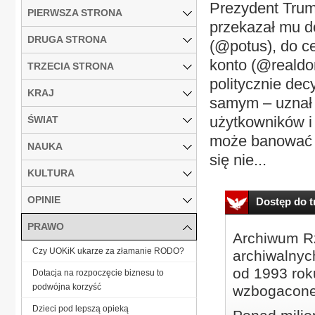
Prezydent Tru
PIERWSZA STRONA
przekazał mu d
DRUGA STRONA
(@potus), do c
konto (@realdo
TRZECIA STRONA
politycznie dec
KRAJ
samym – uznał 
użytkowników i 
ŚWIAT
może banować (
NAUKA
się nie...
KULTURA
OPINIE
Dostęp do tr
PRAWO
Archiwum Rz
Czy UOKiK ukarze za złamanie RODO?
archiwalnyc
od 1993 roku
Dotacja na rozpoczęcie biznesu to
podwójna korzyść
wzbogacone
Dzieci pod lepszą opieką