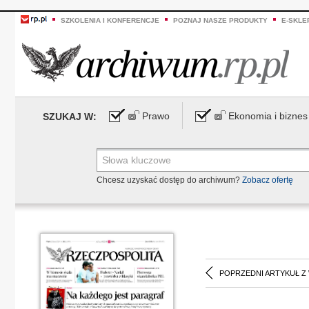
SZKOLENIA I KONFERENCJE
POZNAJ NASZE PRODUKTY
E-SKLE
Prawo
Ekonomia i biznes
SZUKAJ W:
Chcesz uzyskać dostęp do archiwum?
Zobacz ofertę
POPRZEDNI ARTYKUŁ Z