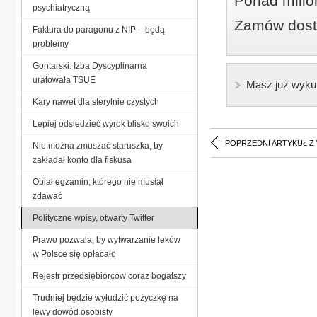
Ponad milio
psychiatryczną
Zamów dostę
Faktura do paragonu z NIP – będą
problemy
Gontarski: Izba Dyscyplinarna
uratowała TSUE
Masz już wyku
Kary nawet dla sterylnie czystych
Lepiej odsiedzieć wyrok blisko swoich
POPRZEDNI ARTYKUŁ Z
Nie można zmuszać staruszka, by
zakładał konto dla fiskusa
Oblał egzamin, którego nie musiał
zdawać
Polityczne wpisy, otwarty Twitter
Prawo pozwala, by wytwarzanie leków
w Polsce się opłacało
Rejestr przedsiębiorców coraz bogatszy
Trudniej będzie wyłudzić pożyczkę na
lewy dowód osobisty