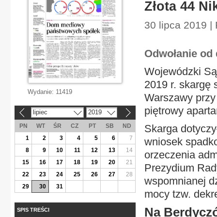
Złota 44 Ni
30 lipca 2019 |
Odwołanie od d
Wojewódzki Sąd
2019 r. skargę 
Wydanie:
11419
Warszawy przy ul
piętrowy apart
lipiec
2019
«
»
PN
WT
ŚR
CZ
PT
SB
ND
Skarga dotyczył
1
2
3
4
5
6
7
wniosek spadko
8
9
10
11
12
13
14
orzeczenia adm
15
16
17
18
19
20
21
Prezydium Rady
22
23
24
25
26
27
28
wspomnianej dzi
29
30
31
mocy tzw. dekr
Na Berdycz
SPIS TREŚCI