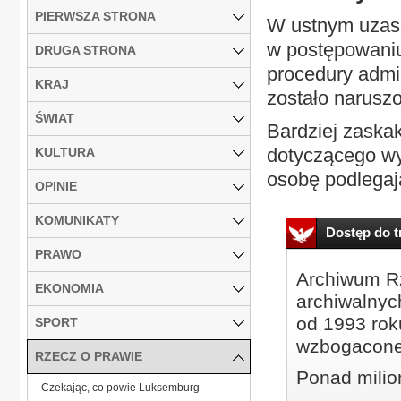
PIERWSZA STRONA
W ustnym uzasa
w postępowaniu
DRUGA STRONA
procedury admin
KRAJ
zostało narusz
ŚWIAT
Bardziej zaska
dotyczącego wyd
KULTURA
osobę podlegają
OPINIE
KOMUNIKATY
Dostęp do tr
PRAWO
Archiwum Rz
EKONOMIA
archiwalnyc
od 1993 roku
SPORT
wzbogacone
RZECZ O PRAWIE
Ponad milio
Czekając, co powie Luksemburg