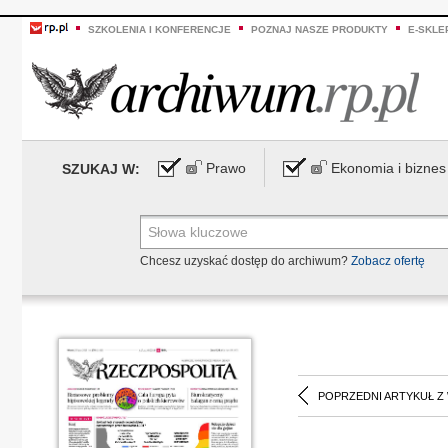
SZKOLENIA I KONFERENCJE
POZNAJ NASZE PRODUKTY
E-SKLE
Prawo
Ekonomia i biznes
SZUKAJ W:
Chcesz uzyskać dostęp do archiwum?
Zobacz ofertę
POPRZEDNI ARTYKUŁ Z