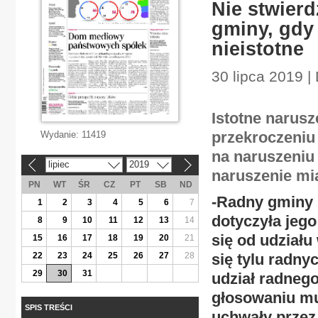
Nie stwier
gminy, gdy
nieistotne
30 lipca 2019 |
Istotne narus
przekroczeniu
Wydanie:
11419
na naruszeniu 
lipiec
2019
«
»
naruszenie mia
PN
WT
ŚR
CZ
PT
SB
ND
-Radny gminy 
1
2
3
4
5
6
7
dotyczyła jeg
8
9
10
11
12
13
14
się od udziału
15
16
17
18
19
20
21
22
23
24
25
26
27
28
się tylu radnyc
29
30
31
udział radnego
głosowaniu mu
SPIS TREŚCI
uchwały prze