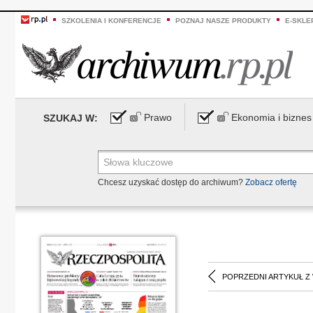
SZKOLENIA I KONFERENCJE
POZNAJ NASZE PRODUKTY
E-SKLE
Prawo
Ekonomia i biznes
SZUKAJ W:
Chcesz uzyskać dostęp do archiwum?
Zobacz ofertę
POPRZEDNI ARTYKUŁ Z