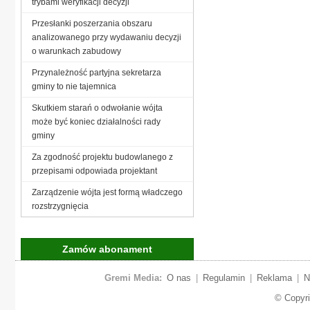
trybami weryfikacji decyzji
Przesłanki poszerzania obszaru
analizowanego przy wydawaniu decyzji
o warunkach zabudowy
Przynależność partyjna sekretarza
gminy to nie tajemnica
Skutkiem starań o odwołanie wójta
może być koniec działalności rady
gminy
Za zgodność projektu budowlanego z
przepisami odpowiada projektant
Zarządzenie wójta jest formą władczego
rozstrzygnięcia
Zamów abonament
Gremi Media:
O nas
|
Regulamin
|
Reklama
|
N
© Copyr