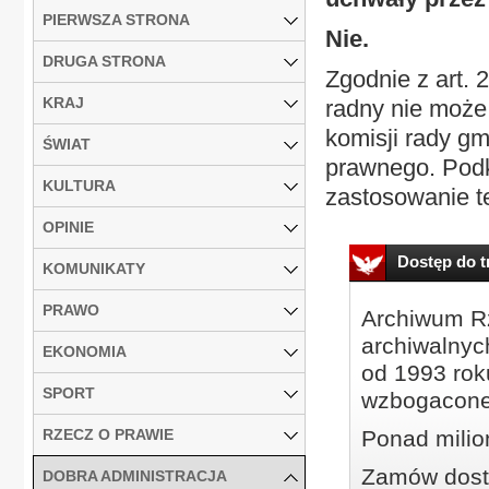
PIERWSZA STRONA
Nie.
DRUGA STRONA
Zgodnie z art. 
KRAJ
radny nie może
komisji rady gm
ŚWIAT
prawnego. Podkr
KULTURA
zastosowanie te
OPINIE
Dostęp do tr
KOMUNIKATY
PRAWO
Archiwum Rz
archiwalnyc
EKONOMIA
od 1993 roku
SPORT
wzbogacone
RZECZ O PRAWIE
Ponad milio
Zamów dostę
DOBRA ADMINISTRACJA