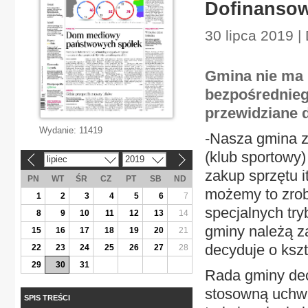
Dofinansow
30 lipca 2019 |
Gmina nie ma 
bezpośrednieg
przewidziane 
Wydanie:
11419
-Nasza gmina z
(klub sportowy)
lipiec
2019
«
»
zakup sprzętu i
PN
WT
ŚR
CZ
PT
SB
ND
możemy to zrob
1
2
3
4
5
6
7
specjalnych tr
8
9
10
11
12
13
14
gminy należą z
15
16
17
18
19
20
21
decyduje o kszt
22
23
24
25
26
27
28
29
30
31
Rada gminy dec
stosowną uchwa
SPIS TREŚCI