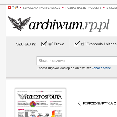
SZKOLENIA I KONFERENCJE
POZNAJ NASZE PRODUKTY
E-SKLE
Prawo
Ekonomia i biznes
SZUKAJ W:
Chcesz uzyskać dostęp do archiwum?
Zobacz ofertę
POPRZEDNI ARTYKUŁ Z