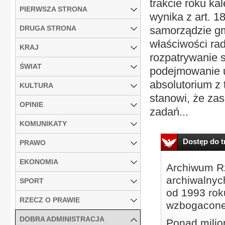
trakcie roku k
PIERWSZA STRONA
wynika z art. 1
DRUGA STRONA
samorządzie gm
właściwości ra
KRAJ
rozpatrywanie 
ŚWIAT
podejmowanie u
absolutorium z t
KULTURA
stanowi, że za
OPINIE
zadań...
KOMUNIKATY
Dostęp do tr
PRAWO
EKONOMIA
Archiwum Rz
archiwalnyc
SPORT
od 1993 roku
RZECZ O PRAWIE
wzbogacone
DOBRA ADMINISTRACJA
Ponad milio