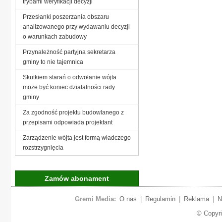
trybami weryfikacji decyzji
Przesłanki poszerzania obszaru
analizowanego przy wydawaniu decyzji
o warunkach zabudowy
Przynależność partyjna sekretarza
gminy to nie tajemnica
Skutkiem starań o odwołanie wójta
może być koniec działalności rady
gminy
Za zgodność projektu budowlanego z
przepisami odpowiada projektant
Zarządzenie wójta jest formą władczego
rozstrzygnięcia
Zamów abonament
Gremi Media:
O nas
|
Regulamin
|
Reklama
|
N
© Copyr