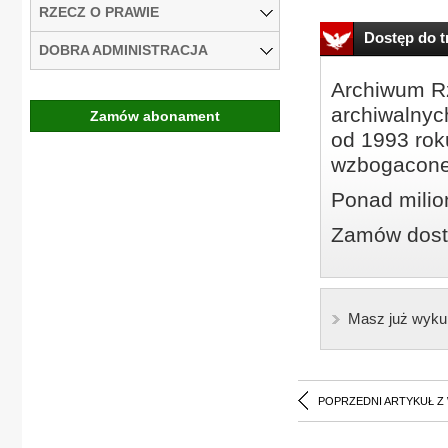
RZECZ O PRAWIE
Dostęp do tr
DOBRA ADMINISTRACJA
Archiwum Rz
archiwalnyc
Zamów abonament
od 1993 roku
wzbogacone
Ponad milio
Zamów dostę
Masz już wyku
POPRZEDNI ARTYKUŁ Z