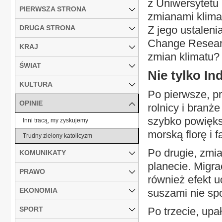
z Uniwersytetu
PIERWSZA STRONA
zmianami klima
DRUGA STRONA
Z jego ustaleni
Change Resear
KRAJ
zmian klimatu?
ŚWIAT
Nie tylko In
KULTURA
Po pierwsze, pr
OPINIE
rolnicy i bran
szybko powięks
Inni tracą, my zyskujemy
morską florę i f
Trudny zielony katolicyzm
Po drugie, zmia
KOMUNIKATY
planecie. Migra
PRAWO
również efekt u
EKONOMIA
suszami nie sp
SPORT
Po trzecie, upał