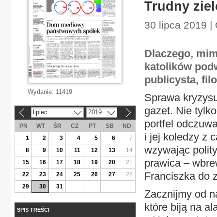
Trudny zie
30 lipca 2019 |
Dlaczego, mim
katolików pod
publicysta, fil
Wydanie:
11419
Sprawa kryzysu
gazet. Nie tylk
lipiec
2019
«
»
portfel odczuwa
PN
WT
ŚR
CZ
PT
SB
ND
i jej koledzy z 
1
2
3
4
5
6
7
wzywając polity
8
9
10
11
12
13
14
prawica – wbr
15
16
17
18
19
20
21
Franciszka do 
22
23
24
25
26
27
28
29
30
31
Zacznijmy od n
które biją na a
SPIS TREŚCI