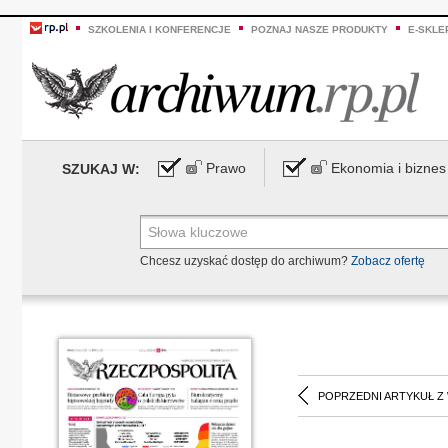
SZKOLENIA I KONFERENCJE
POZNAJ NASZE PRODUKTY
E-SKLE
Prawo
Ekonomia i biznes
SZUKAJ W:
Chcesz uzyskać dostęp do archiwum?
Zobacz ofertę
POPRZEDNI ARTYKUŁ Z