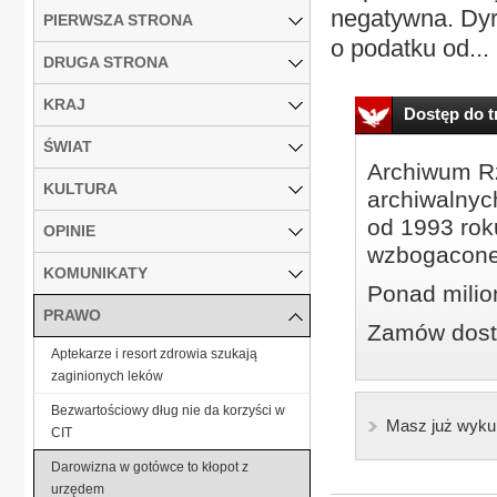
negatywna. Dyre
PIERWSZA STRONA
o podatku od...
DRUGA STRONA
KRAJ
Dostęp do tr
ŚWIAT
Archiwum Rz
KULTURA
archiwalnyc
od 1993 roku
OPINIE
wzbogacone
KOMUNIKATY
Ponad milio
PRAWO
Zamów dostę
Aptekarze i resort zdrowia szukają
zaginionych leków
Bezwartościowy dług nie da korzyści w
Masz już wyku
CIT
Darowizna w gotówce to kłopot z
urzędem