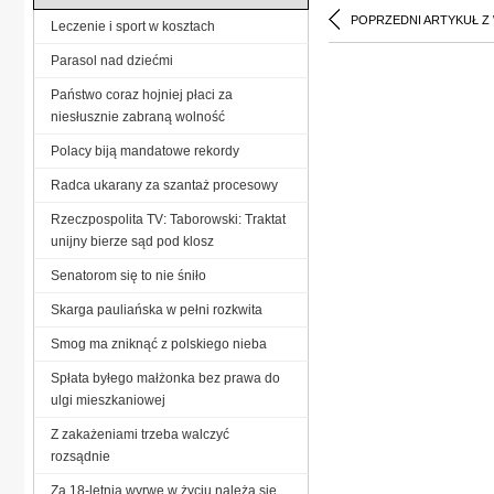
POPRZEDNI ARTYKUŁ Z
Leczenie i sport w kosztach
Parasol nad dziećmi
Państwo coraz hojniej płaci za
niesłusznie zabraną wolność
Polacy biją mandatowe rekordy
Radca ukarany za szantaż procesowy
Rzeczpospolita TV: Taborowski: Traktat
unijny bierze sąd pod klosz
Senatorom się to nie śniło
Skarga pauliańska w pełni rozkwita
Smog ma zniknąć z polskiego nieba
Spłata byłego małżonka bez prawa do
ulgi mieszkaniowej
Z zakażeniami trzeba walczyć
rozsądnie
Za 18-letnią wyrwę w życiu należą się