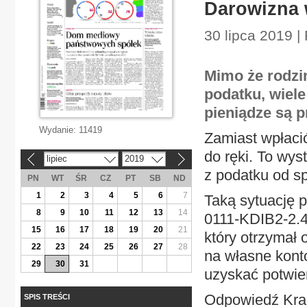
Darowizna 
30 lipca 2019 
Mimo że rodzi
podatku, wiele
pieniądze są 
Wydanie:
11419
Zamiast wpłacić
do ręki. To wys
lipiec
2019
«
»
z podatku od s
PN
WT
ŚR
CZ
PT
SB
ND
1
2
3
4
5
6
7
Taką sytuację p
8
9
10
11
12
13
14
0111-KDIB2-2.4
15
16
17
18
19
20
21
który otrzymał 
22
23
24
25
26
27
28
na własne kont
29
30
31
uzyskać potwie
Odpowiedź Kraj
SPIS TREŚCI