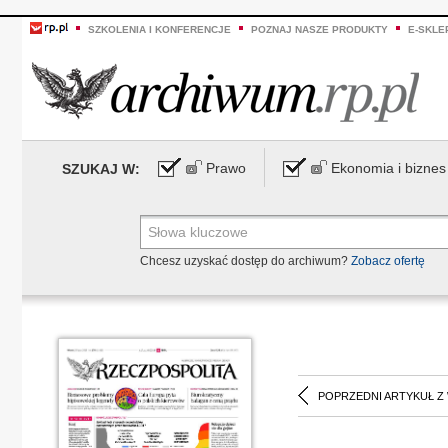
SZKOLENIA I KONFERENCJE
POZNAJ NASZE PRODUKTY
E-SKLE
Prawo
Ekonomia i biznes
SZUKAJ W:
Chcesz uzyskać dostęp do archiwum?
Zobacz ofertę
POPRZEDNI ARTYKUŁ Z