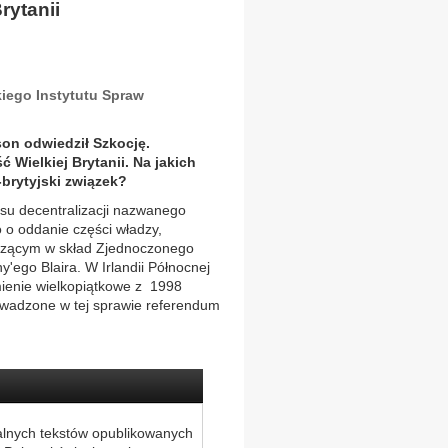
rytanii
kiego Instytutu Spraw
son odwiedził Szkocję.
 Wielkiej Brytanii. Na jakich
brytyjski związek?
su decentralizacji nazwanego
o o oddanie części władzy,
odzącym w skład Zjednoczonego
'ego Blaira. W Irlandii Północnej
ienie wielkopiątkowe z 1998
rowadzone w tej sprawie referendum
alnych tekstów opublikowanych