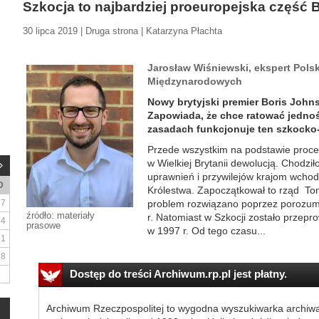
Szkocja to najbardziej proeuropejska część B
30 lipca 2019 | Druga strona | Katarzyna Płachta
Jarosław Wiśniewski, ekspert Pols
Międzynarodowych
Nowy brytyjski premier Boris John
Zapowiada, że chce ratować jedność
zasadach funkcjonuje ten szkocko-
Przede wszystkim na podstawie proce
w Wielkiej Brytanii dewolucją. Chodził
uprawnień i przywilejów krajom wch
D
Królestwa. Zapoczątkował to rząd Tony
7
problem rozwiązano poprzez porozum
źródło: materiały
r. Natomiast w Szkocji zostało przep
14
prasowe
w 1997 r. Od tego czasu...
21
28
Dostęp do treści Archiwum.rp.pl jest płatny.
Archiwum Rzeczpospolitej to wygodna wyszukiwarka archiw