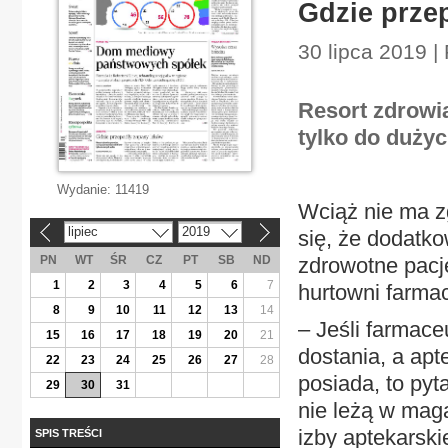
Gdzie prze
30 lipca 2019 |
Resort zdrowia
tylko do dużyc
Wydanie:
11419
Wciąż nie ma z
lipiec
2019
się, że dodatk
«
»
PN
WT
ŚR
CZ
PT
SB
ND
zdrowotne pacj
1
2
3
4
5
6
7
hurtowni farma
8
9
10
11
12
13
14
– Jeśli farmace
15
16
17
18
19
20
21
dostania, a apt
22
23
24
25
26
27
28
posiada, to pyt
29
30
31
nie leżą w mag
izby aptekarski
SPIS TREŚCI