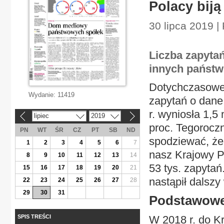
Polacy bij
30 lipca 2019 |
Liczba zapyta
innych państw
Dotychczasowe 
Wydanie:
11419
zapytań o dane
r. wyniosła 1,5
lipiec
2019
«
»
proc. Tegorocz
PN
WT
ŚR
CZ
PT
SB
ND
spodziewać, że
1
2
3
4
5
6
7
nasz Krajowy P
8
9
10
11
12
13
14
53 tys. zapytań
15
16
17
18
19
20
21
nastąpił dalsz
22
23
24
25
26
27
28
29
30
31
Podstawowe 
SPIS TREŚCI
W 2018 r. do K