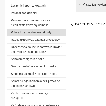
Masz już wyku
Leczenie i sport w kosztach
Parasol nad dziećmi
Państwo coraz hojniej płaci za
POPRZEDNI ARTYKUŁ Z
niesłusznie zabraną wolność
Polacy biją mandatowe rekordy
Radca ukarany za szantaż procesowy
Rzeczpospolita TV: Taborowski: Traktat
unijny bierze sąd pod klosz
Senatorom się to nie śniło
Skarga pauliańska w pełni rozkwita
Smog ma zniknąć z polskiego nieba
Spłata byłego małżonka bez prawa do
ulgi mieszkaniowej
Z zakażeniami trzeba walczyć
rozsądnie
Za 18-letnią wyrwę w życiu należą się