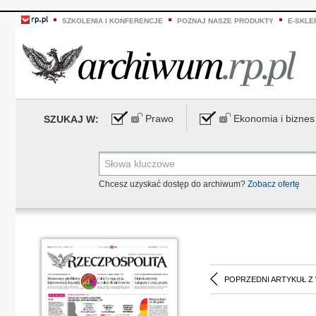
SZKOLENIA I KONFERENCJE
POZNAJ NASZE PRODUKTY
E-SKLE
Prawo
Ekonomia i biznes
SZUKAJ W:
Chcesz uzyskać dostęp do archiwum?
Zobacz ofertę
POPRZEDNI ARTYKUŁ Z