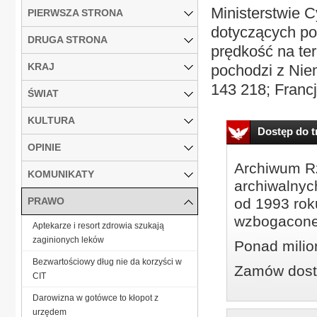
Ministerstwie C
PIERWSZA STRONA
dotyczących po
DRUGA STRONA
prędkość na ter
KRAJ
pochodzi z Nie
143 218; Francj
ŚWIAT
KULTURA
Dostęp do tr
OPINIE
Archiwum Rz
KOMUNIKATY
archiwalnyc
PRAWO
od 1993 roku
wzbogacone
Aptekarze i resort zdrowia szukają
zaginionych leków
Ponad milio
Bezwartościowy dług nie da korzyści w
Zamów dostę
CIT
Darowizna w gotówce to kłopot z
urzędem