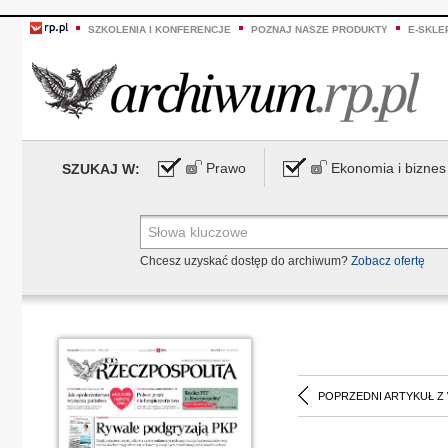
SZKOLENIA I KONFERENCJE
POZNAJ NASZE PRODUKTY
E-SKLE
Prawo
Ekonomia i biznes
SZUKAJ W:
Chcesz uzyskać dostęp do archiwum?
Zobacz ofertę
POPRZEDNI ARTYKUŁ Z