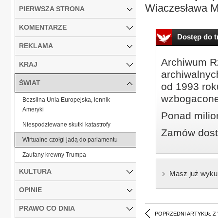
Wiaczesława Ma
PIERWSZA STRONA
KOMENTARZE
Dostęp do tr
REKLAMA
Archiwum Rz
KRAJ
archiwalnyc
ŚWIAT
od 1993 roku
wzbogacone
Bezsilna Unia Europejska, lennik
Ameryki
Ponad milio
Niespodziewane skutki katastrofy
Zamów dostę
Wirtualne czołgi jadą do parlamentu
Zaufany krewny Trumpa
KULTURA
Masz już wyku
OPINIE
PRAWO CO DNIA
POPRZEDNI ARTYKUŁ Z