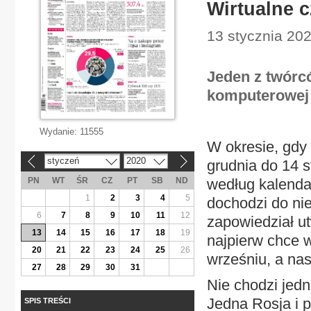
Wirtualne c
13 stycznia 202
Jeden z twórc
komputerowej c
Wydanie:
11555
W okresie, gdy 
styczeń
2020
grudnia do 14 s
«
»
PN
WT
ŚR
CZ
PT
SB
ND
według kalendar
1
2
3
4
5
dochodzi do n
6
7
8
9
10
11
12
zapowiedział ut
13
14
15
16
17
18
19
najpierw chce 
20
21
22
23
24
25
26
wrześniu, a na
27
28
29
30
31
Nie chodzi jedn
Jedna Rosja i 
SPIS TREŚCI