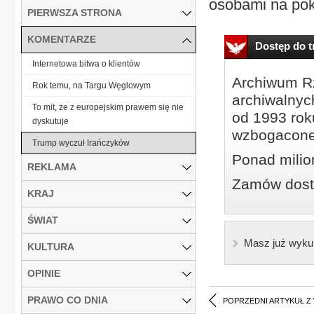
osobami na pok
PIERWSZA STRONA
KOMENTARZE
Dostęp do tr
Internetowa bitwa o klientów
Archiwum Rz
Rok temu, na Targu Węglowym
archiwalnyc
To mit, że z europejskim prawem się nie
od 1993 roku
dyskutuje
wzbogacone
Trump wyczuł Irańczyków
Ponad milio
REKLAMA
Zamów dostę
KRAJ
ŚWIAT
Masz już wyku
KULTURA
OPINIE
PRAWO CO DNIA
POPRZEDNI ARTYKUŁ Z