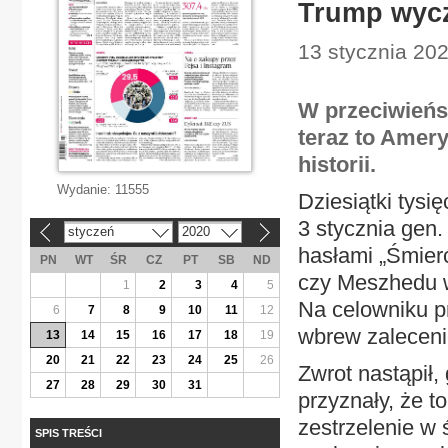
Trump wycz
13 stycznia 202
W przeciwieńst
teraz to Amery
historii.
Wydanie:
11555
Dziesiątki tysię
3 stycznia gen
styczeń
2020
«
»
hasłami „Śmierć
PN
WT
ŚR
CZ
PT
SB
ND
czy Meszhedu wy
1
2
3
4
5
Na celowniku pr
6
7
8
9
10
11
12
wbrew zalecenio
13
14
15
16
17
18
19
20
21
22
23
24
25
26
Zwrot nastąpił,
27
28
29
30
31
przyznały, że t
zestrzelenie w 
SPIS TREŚCI