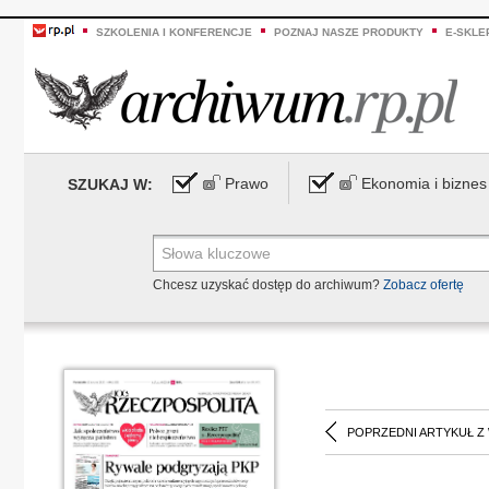
SZKOLENIA I KONFERENCJE
POZNAJ NASZE PRODUKTY
E-SKLE
Prawo
Ekonomia i biznes
SZUKAJ W:
Chcesz uzyskać dostęp do archiwum?
Zobacz ofertę
POPRZEDNI ARTYKUŁ Z