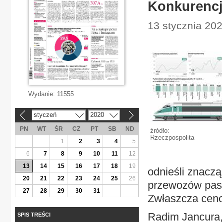
Konkurencj
13 stycznia 202
Wydanie:
11555
styczeń
2020
«
»
PN
WT
ŚR
CZ
PT
SB
ND
źródło:
Rzeczpospolita
1
2
3
4
5
6
7
8
9
10
11
12
13
14
15
16
17
18
19
odnieśli znaczą
20
21
22
23
24
25
26
przewozów pasa
27
28
29
30
31
Zwłaszcza cen
Radim Jancura, 
SPIS TREŚCI