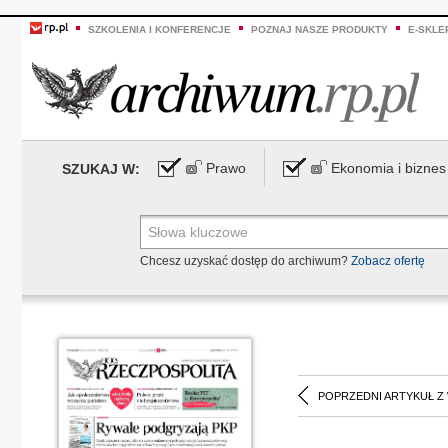
SZKOLENIA I KONFERENCJE
POZNAJ NASZE PRODUKTY
E-SKLE
Prawo
Ekonomia i biznes
SZUKAJ W:
Chcesz uzyskać dostęp do archiwum?
Zobacz ofertę
POPRZEDNI ARTYKUŁ Z