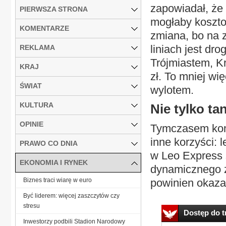
zapowiadał, że
PIERWSZA STRONA
mogłaby kosztow
KOMENTARZE
zmiana, bo na 
liniach jest dr
REKLAMA
Trójmiastem, K
KRAJ
zł. To mniej wię
ŚWIAT
wylotem.
KULTURA
Nie tylko tan
OPINIE
Tymczasem konk
inne korzyści: 
PRAWO CO DNIA
w Leo Express 
EKONOMIA I RYNEK
dynamicznego z
Biznes traci wiarę w euro
powinien okazać
Być liderem: więcej zaszczytów czy
stresu
Dostęp do tr
Inwestorzy podbili Stadion Narodowy