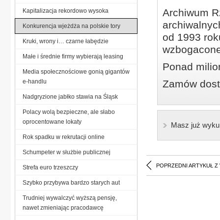
Archiwum Rz
Kapitalizacja rekordowo wysoka
archiwalnyc
Konkurencja wjeżdża na polskie tory
od 1993 roku
Kruki, wrony i… czarne łabędzie
wzbogacone
Małe i średnie firmy wybierają leasing
Ponad milio
Media społecznościowe gonią gigantów
e-handlu
Zamów dostę
Nadgryzione jabłko stawia na Śląsk
Polacy wolą bezpieczne, ale słabo
oprocentowane lokaty
Masz już wyku
Rok spadku w rekrutacji online
Schumpeter w służbie publicznej
POPRZEDNI ARTYKUŁ Z
Strefa euro trzeszczy
Szybko przybywa bardzo starych aut
Trudniej wywalczyć wyższą pensję,
nawet zmieniając pracodawcę