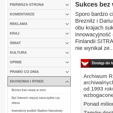
Sukces bez 
PIERWSZA STRONA
Sporo bardzo c
KOMENTARZE
Breznitz i Dari
REKLAMA
obu krajach su
KRAJ
innowacyjność (
Finlandii SITR
ŚWIAT
nie wynikał ze..
KULTURA
OPINIE
Dostęp do tr
PRAWO CO DNIA
Archiwum Rz
EKONOMIA I RYNEK
archiwalnyc
od 1993 roku
Biznes traci wiarę w euro
wzbogacone
Być liderem: więcej zaszczytów czy
Ponad milio
stresu
Inwestorzy podbili Stadion Narodowy
Zamów dostę