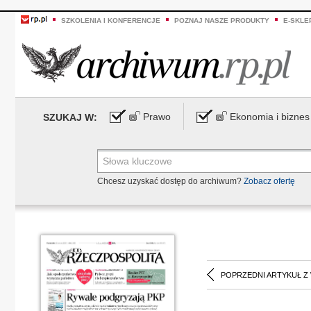
SZKOLENIA I KONFERENCJE
POZNAJ NASZE PRODUKTY
E-SKLE
Prawo
Ekonomia i biznes
SZUKAJ W:
Chcesz uzyskać dostęp do archiwum?
Zobacz ofertę
POPRZEDNI ARTYKUŁ Z