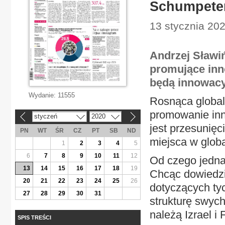
Schumpeter
13 stycznia 202
Andrzej Sławi
promujące inn
będą innowacy
Wydanie:
11555
Rosnąca globali
promowanie inn
styczeń
2020
«
»
jest przesunię
PN
WT
ŚR
CZ
PT
SB
ND
miejsca w glob
1
2
3
4
5
6
7
8
9
10
11
12
Od czego jedna
13
14
15
16
17
18
19
Chcąc dowiedzie
20
21
22
23
24
25
26
dotyczących ty
27
28
29
30
31
strukturę swyc
należą Izrael i 
SPIS TREŚCI