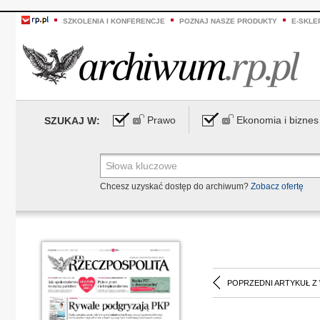
SZKOLENIA I KONFERENCJE
POZNAJ NASZE PRODUKTY
E-SKLE
Prawo
Ekonomia i biznes
SZUKAJ W:
Chcesz uzyskać dostęp do archiwum?
Zobacz ofertę
POPRZEDNI ARTYKUŁ Z