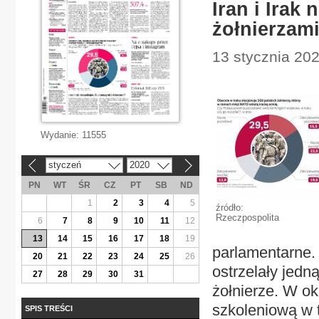
Iran i Irak
żołnierzam
13 stycznia 202
Wydanie:
11555
styczeń
2020
«
»
PN
WT
ŚR
CZ
PT
SB
ND
1
2
3
4
5
źródło:
Rzeczpospolita
6
7
8
9
10
11
12
13
14
15
16
17
18
19
parlamentarne. 
20
21
22
23
24
25
26
ostrzelały jedn
27
28
29
30
31
żołnierze. W ok
szkoleniową w t
SPIS TREŚCI