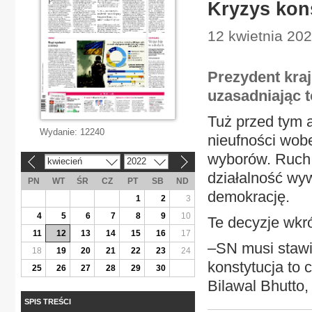
Kryzys kon
12 kwietnia 202
Prezydent kra
uzasadniając 
Tuż przed tym 
Wydanie:
12240
nieufności wob
wyborów. Ruch p
kwiecień
2022
«
»
działalność wyw
PN
WT
ŚR
CZ
PT
SB
ND
demokrację.
1
2
3
4
5
6
7
8
9
10
Te decyzje wkr
11
12
13
14
15
16
17
–SN musi stawi
18
19
20
21
22
23
24
konstytucja to 
25
26
27
28
29
30
Bilawal Bhutto,
SPIS TREŚCI