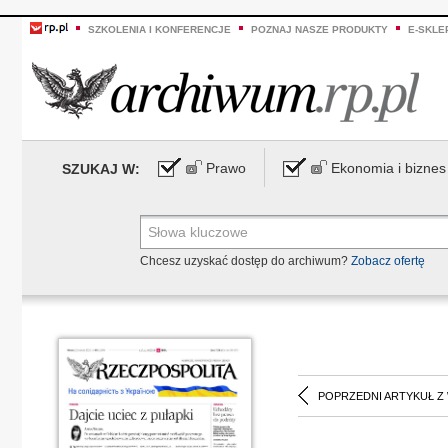
SZKOLENIA I KONFERENCJE
POZNAJ NASZE PRODUKTY
E-SKLE
Prawo
Ekonomia i biznes
SZUKAJ W:
Chcesz uzyskać dostęp do archiwum?
Zobacz ofertę
POPRZEDNI ARTYKUŁ Z