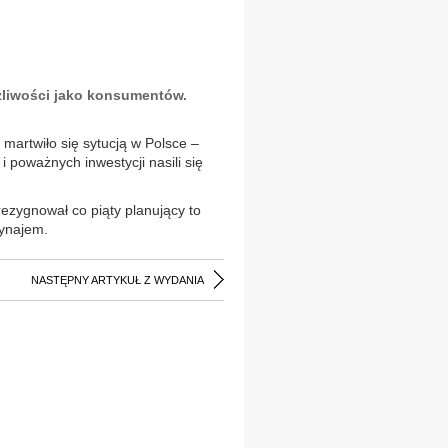
ożliwości jako konsumentów.
 martwiło się sytucją w Polsce –
i poważnych inwestycji nasili się
rezygnował co piąty planujący to
wynajem.
NASTĘPNY ARTYKUŁ Z WYDANIA