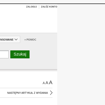
ZALOGUJ
ZAŁÓŻ KONTO
ANSOWANE
+ POMOC
A
A
A
NASTĘPNY ARTYKUŁ Z WYDANIA