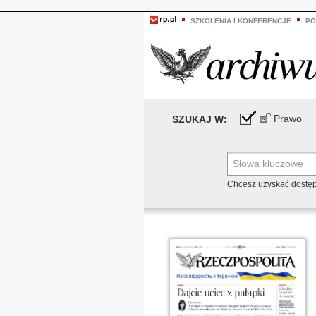
SZKOLENIA I KONFERENCJE
PO
Prawo
SZUKAJ W:
Chcesz uzyskać dostę