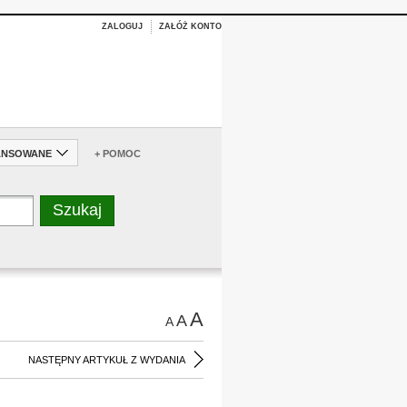
ZALOGUJ
ZAŁÓŻ KONTO
ANSOWANE
+ POMOC
A
A
A
NASTĘPNY ARTYKUŁ Z WYDANIA