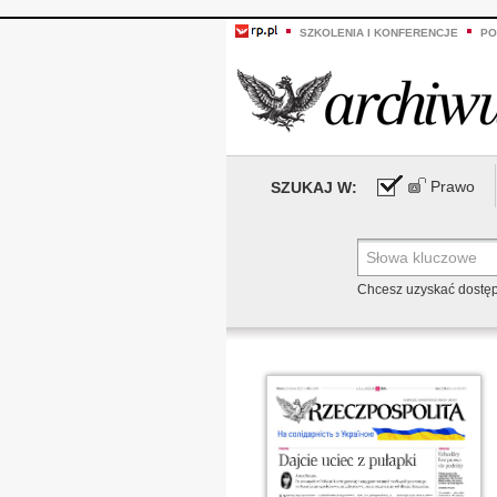
SZKOLENIA I KONFERENCJE
PO
Prawo
SZUKAJ W:
Chcesz uzyskać dostę