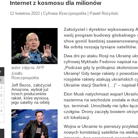
Internet z kosmosu dla milionów
12 kwietnia 2022 | Cyfrowa Rzeczpospolita | Paweł Rożyński
Założyciel i dyrektor wykonawczy 
swój program budowy globalnego sa
chce gonić bardziej zaawansowany 
Na orbitę ruszają tysiące satelitów.
Dwa dni po ataku Rosji na Ukrainę ukra
cyfrowej Mykhailo Fedorov napisał na
„Podczas gdy ty próbujesz skolonizow
autor zdjęcia: AFP
Ukrainę! Gdy twoje rakiety z powodze
źródło:
Rzeczpospolita
rosyjskie rakiety atakują ukraińskich 
D
Ukrainie stacji Starlink (…)” – napisał
Jeff Bezos, założyciel
3
Amazona, wybrał już
trzech producentów
Elon Musk natychmiast wsparł Ukraińcó
10
rakiet, które wyniosą
naziemna na wschodzie została w duż
jego satelity na orbitę
17
tys. terminali. Umożliwiły nie tylko łą
24
czołgów. Drony zaczęły bowiem otrzym
ich lokalizacji.
Wojna w Ukrainie to pierwszy przykła
nowych konstelacji satelitów na wielk