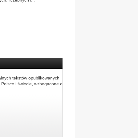
ch, liczebnych i...
alnych tekstów opublikowanych
 Polsce i świecie, wzbogacone o