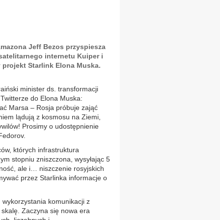
Amazona Jeff Bezos przyspiesza
telitarnego internetu Kuiper i
projekt Starlink Elona Muska.
iński minister ds. transformacji
 Twitterze do Elona Muska:
ać Marsa – Rosja próbuje zająć
niem lądują z kosmosu na Ziemi,
cywilów! Prosimy o udostępnienie
 Fedorov.
w, których infrastruktura
ym stopniu zniszczona, wysyłając 5
czność, ale i… niszczenie rosyjskich
ywać przez Starlinka informacje o
d wykorzystania komunikacji z
ą skalę. Zaczyna się nowa era