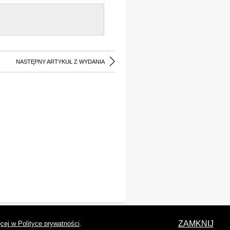
NASTĘPNY ARTYKUŁ Z WYDANIA
laracja dostępności
ZAMKNIJ
cej w Polityce prywatności
.