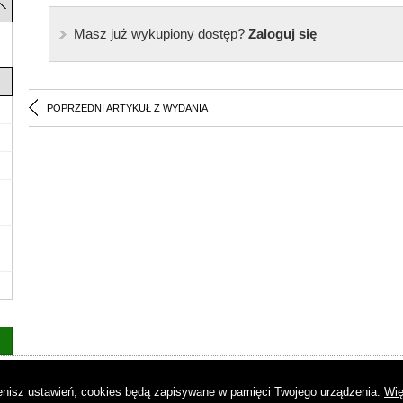
Masz już wykupiony dostęp?
Zaloguj się
POPRZEDNI ARTYKUŁ Z WYDANIA
as
|
Regulamin
|
Reklama
|
Napisz do nas
|
Kontakt
|
Pliki cookies
|
Dek
mienisz ustawień, cookies będą zapisywane w pamięci Twojego urządzenia.
Wię