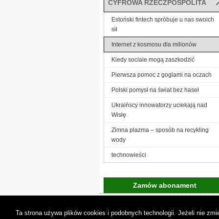
CYFROWA RZECZPOSPOLITA
Estoński fintech spróbuje u nas swoich
sił
Internet z kosmosu dla milionów
Kiedy sociale mogą zaszkodzić
Pierwsza pomoc z goglami na oczach
Polski pomysł na świat bez haseł
Ukraińscy innowatorzy uciekają nad
Wisłę
Zimna plazma – sposób na recykling
wody
technowieści
Zamów abonament
Gremi Media:
O n
Ta strona używa plików cookies i podobnych technologii. Jeżeli nie z