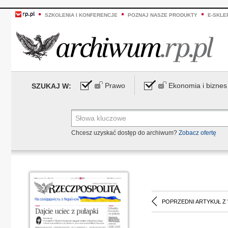
SZKOLENIA I KONFERENCJE
POZNAJ NASZE PRODUKTY
E-SKLE
Prawo
Ekonomia i biznes
SZUKAJ W:
Chcesz uzyskać dostęp do archiwum?
Zobacz ofertę
POPRZEDNI ARTYKUŁ Z