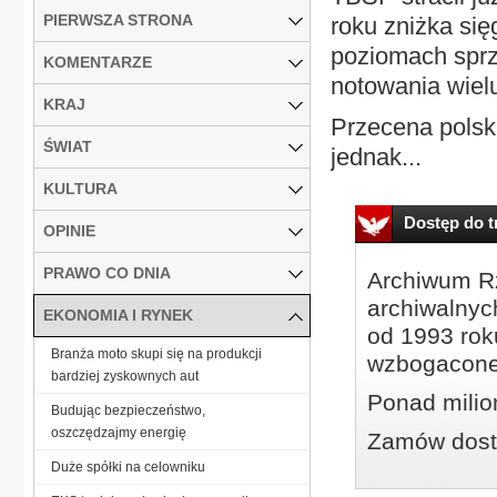
PIERWSZA STRONA
roku zniżka się
poziomach sprze
KOMENTARZE
notowania wiel
KRAJ
Przecena polski
ŚWIAT
jednak...
KULTURA
Dostęp do tr
OPINIE
PRAWO CO DNIA
Archiwum Rz
archiwalnyc
EKONOMIA I RYNEK
od 1993 roku
Branża moto skupi się na produkcji
wzbogacone
bardziej zyskownych aut
Ponad milio
Budując bezpieczeństwo,
oszczędzajmy energię
Zamów dostę
Duże spółki na celowniku