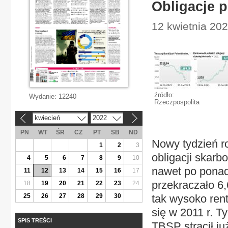
Obligacje p
12 kwietnia 202
źródło:
Wydanie:
12240
Rzeczpospolita
kwiecień
2022
«
»
PN
WT
ŚR
CZ
PT
SB
ND
Nowy tydzień ro
1
2
3
obligacji skarb
4
5
6
7
8
9
10
nawet po ponad
11
12
13
14
15
16
17
przekraczało 6,
18
19
20
21
22
23
24
25
26
27
28
29
30
tak wysoko ren
się w 2011 r. T
SPIS TREŚCI
TBSP stracił ju