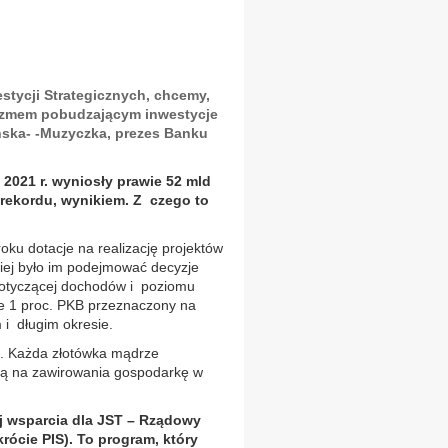
stycji Strategicznych, chcemy,
izmem pobudzającym inwestycje
ska- -Muzyczka, prezes Banku
021 r. wyniosły prawie 52 mld
m rekordu, wynikiem. Z czego to
ku dotacje na realizację projektów
iej było im podejmować decyzje
dotyczącej dochodów i poziomu
e 1 proc. PKB przeznaczony na
i długim okresie.
e. Każda złotówka mądrze
ną na zawirowania gospodarkę w
j wsparcia dla JST – Rządowy
rócie PIS). To program, który