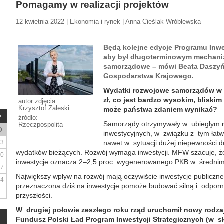
Pomagamy w realizacji projektów
12 kwietnia 2022 | Ekonomia i rynek | Anna Cieślak-Wróblewska
Będą kolejne edycje Programu Inwe
aby był długoterminowym mechan
samorządowe – mówi Beata Daszyń
Gospodarstwa Krajowego.
Wydatki rozwojowe samorządów w 2
zł, co jest bardzo wysokim, bliski
autor zdjęcia:
Krzysztof Zaleski
może państwa zdaniem wynikać?
źródło:
Samorządy otrzymywały w ubiegłym ro
Rzeczpospolita
D
inwestycyjnych, w związku z tym łatw
3
nawet w sytuacji dużej niepewności 
wydatków bieżących. Rozwój wymaga inwestycji. MFW szacuje, ż
10
inwestycje oznacza 2–2,5 proc. wygenerowanego PKB w średnim 
17
Największy wpływ na rozwój mają oczywiście inwestycje publiczn
24
przeznaczona dziś na inwestycje pomoże budować silną i odpor
przyszłości.
W drugiej połowie zeszłego roku rząd uruchomił nowy rodza
Fundusz Polski Ład Program Inwestycji Strategicznych (w sk