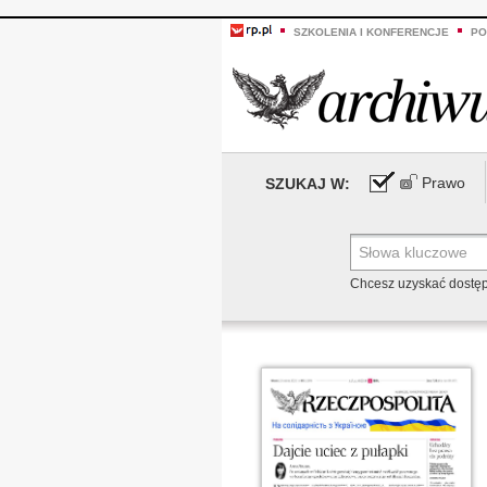
SZKOLENIA I KONFERENCJE
PO
Prawo
SZUKAJ W:
Chcesz uzyskać dostę