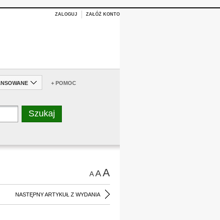
ZALOGUJ
ZAŁÓŻ KONTO
ANSOWANE
+ POMOC
A
A
A
NASTĘPNY ARTYKUŁ Z WYDANIA