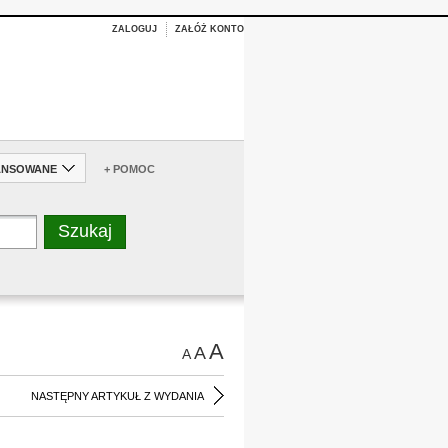
ZALOGUJ
ZAŁÓŻ KONTO
ANSOWANE
+ POMOC
A
A
A
NASTĘPNY ARTYKUŁ Z WYDANIA