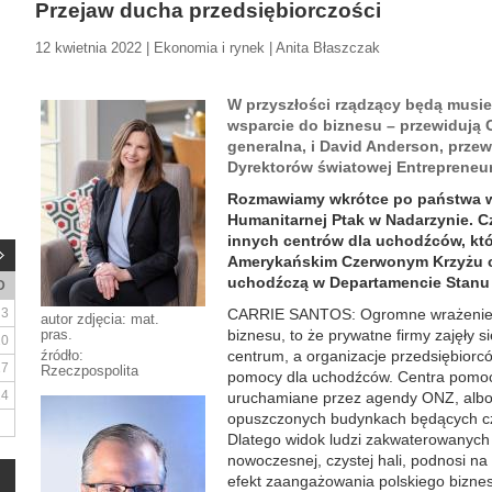
Przejaw ducha przedsiębiorczości
12 kwietnia 2022 | Ekonomia i rynek | Anita Błaszczak
W przyszłości rządzący będą musiel
wsparcie do biznesu – przewidują C
generalna, i David Anderson, prze
Dyrektorów światowej Entrepreneur
Rozmawiamy wkrótce po państwa 
Humanitarnej Ptak w Nadarzynie. C
innych centrów dla uchodźców, któ
Amerykańskim Czerwonym Krzyżu c
uchodźczą w Departamencie Stan
D
3
CARRIE SANTOS: Ogromne wrażenie 
autor zdjęcia: mat.
pras.
biznesu, to że prywatne firmy zajęły
10
źródło:
centrum, a organizacje przedsiębior
17
Rzeczpospolita
pomocy dla uchodźców. Centra pomoc
24
uruchamiane przez agendy ONZ, albo 
opuszczonych budynkach będących czę
Dlatego widok ludzi zakwaterowanych
nowoczesnej, czystej hali, podnosi na
efekt zaangażowania polskiego biznes