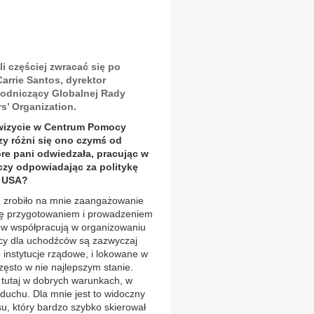
i częściej zwracać się po
arrie Santos, dyrektor
wodniczący Globalnej Rady
s’ Organization.
wizycie w Centrum Pomocy
zy różni się ono czymś od
re pani odwiedzała, pracując w
zy odpowiadając za politykę
u USA?
zrobiło na mnie zaangażowanie
 się przygotowaniem i prowadzeniem
ców współpracują w organizowaniu
y dla uchodźców są zazwyczaj
instytucje rządowe, i lokowane w
sto w nie najlepszym stanie.
 tutaj w dobrych warunkach, w
 duchu. Dla mnie jest to widoczny
u, który bardzo szybko skierował