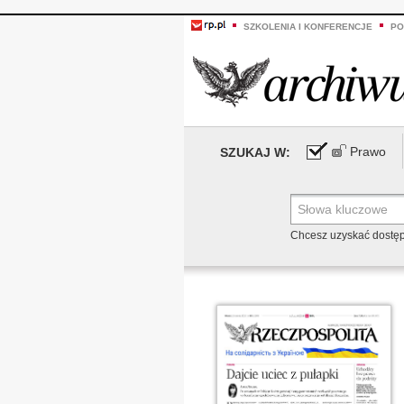
SZKOLENIA I KONFERENCJE
PO
Prawo
SZUKAJ W:
Chcesz uzyskać dostę