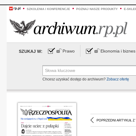
SZKOLENIA I KONFERENCJE
POZNAJ NASZE PRODUKTY
E-SKLE
Prawo
Ekonomia i biznes
SZUKAJ W:
Chcesz uzyskać dostęp do archiwum?
Zobacz ofertę
POPRZEDNI ARTYKUŁ Z