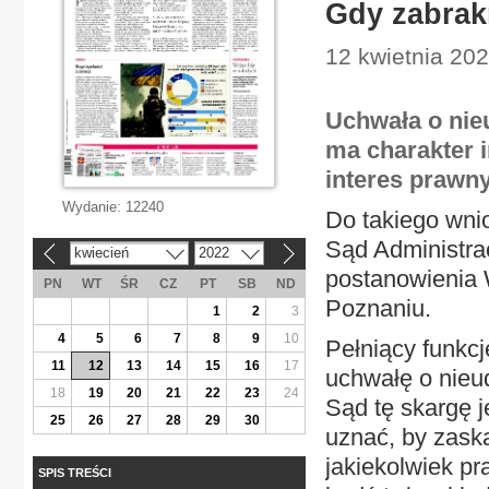
Gdy zabrak
12 kwietnia 202
Uchwała o nie
ma charakter i
interes prawny
Wydanie:
12240
Do takiego wni
Sąd Administrac
kwiecień
2022
«
»
postanowienia
PN
WT
ŚR
CZ
PT
SB
ND
Poznaniu.
1
2
3
4
5
6
7
8
9
10
Pełniący funkc
11
12
13
14
15
16
17
uchwałę o nieu
18
19
20
21
22
23
24
Sąd tę skargę 
25
26
27
28
29
30
uznać, by zask
jakiekolwiek p
SPIS TREŚCI