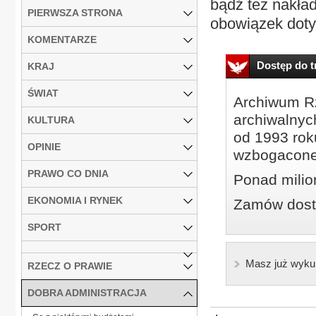
bądź też nakła
PIERWSZA STRONA
obowiązek doty
KOMENTARZE
Dostęp do tr
KRAJ
ŚWIAT
Archiwum Rz
archiwalnyc
KULTURA
od 1993 roku
OPINIE
wzbogacone
PRAWO CO DNIA
Ponad milio
EKONOMIA I RYNEK
Zamów dostę
SPORT
Masz już wyku
RZECZ O PRAWIE
DOBRA ADMINISTRACJA