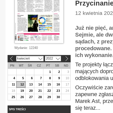
Przycinani
12 kwietnia 20
Już nie pięć, 
Sejmie, ale dw
sądach, z pre
procedowane. T
Wydanie:
12240
ich wykonanie
kwiecień
2022
«
»
Te projekty łą
PN
WT
ŚR
CZ
PT
SB
ND
mających dopro
1
2
3
odblokowania un
4
5
6
7
8
9
10
11
12
13
14
15
16
17
Oczywiście zaró
18
19
20
21
22
23
24
zapewne zgłasz
25
26
27
28
29
30
Marek Ast, prz
się teraz...
SPIS TREŚCI