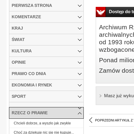
PIERWSZA STRONA
Dostęp do tr
KOMENTARZE
Archiwum Rz
KRAJ
archiwalnyc
ŚWIAT
od 1993 roku
wzbogacone
KULTURA
Ponad milio
OPINIE
Zamów dostę
PRAWO CO DNIA
EKONOMIA I RYNEK
Masz już wyku
SPORT
RZECZ O PRAWIE
POPRZEDNI ARTYKUŁ Z
Chcieli dobrze, a wyszło jak zwykle
Choć za dziękuję nic się nie kupuje...