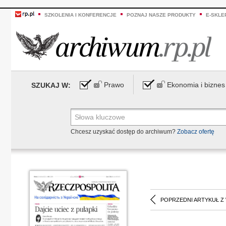
SZKOLENIA I KONFERENCJE
POZNAJ NASZE PRODUKTY
E-SKLE
Prawo
Ekonomia i biznes
SZUKAJ W:
Chcesz uzyskać dostęp do archiwum?
Zobacz ofertę
POPRZEDNI ARTYKUŁ Z