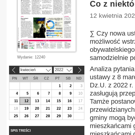
Co z niekt
12 kwietnia 202
∑ Czy nowa us
możliwość wstrz
obywatelskiego?
samodzielnie po
Wydanie:
12240
Analiza pytani
kwiecień
2022
«
»
ustawy z 8 mar
PN
WT
ŚR
CZ
PT
SB
ND
Dz.U. z 2022 r.
1
2
3
zasługują prze
4
5
6
7
8
9
10
Tamże postanow
11
12
13
14
15
16
17
przewidzianych
18
19
20
21
22
23
24
25
26
27
28
29
30
gminy mogą być
mieszkańcami g
SPIS TREŚCI
mieszkańcami g