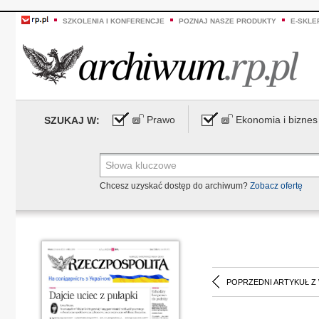
SZKOLENIA I KONFERENCJE
POZNAJ NASZE PRODUKTY
E-SKLE
Prawo
Ekonomia i biznes
SZUKAJ W:
Chcesz uzyskać dostęp do archiwum?
Zobacz ofertę
POPRZEDNI ARTYKUŁ Z