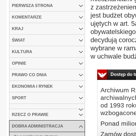
PIERWSZA STRONA
z zastrzeżeniem
jest budżet oby
KOMENTARZE
ujętych w art. 
KRAJ
obywatelskieg
decydują coroc
ŚWIAT
wybrane w rama
KULTURA
w uchwale budż
OPINIE
Dostęp do tr
PRAWO CO DNIA
EKONOMIA I RYNEK
Archiwum Rz
archiwalnyc
SPORT
od 1993 roku
wzbogacone
RZECZ O PRAWIE
Ponad milio
DOBRA ADMINISTRACJA
Zamów dostę