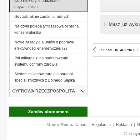
Co z niektórymi budżetami
obywatelskimi
Gdy zabraknie zaufania radnych
Masz już wyku
Na czym polega tymczasowa ochrona
konserwatorska
Nowe zasady dla umów o poprawę
efektywności energetycznej (2)
POPRZEDNI ARTYKUŁ Z
Pół miliarda zł na podratowanie
systemu ochrony zdrowia
Siedem milionów euro dla poradni
specjalistycznych z Dolnego Śląska
CYFROWA RZECZPOSPOLITA
Zamów abonament
Gremi Media:
O nas
|
Regulamin
|
Reklama
|
N
© Copyr