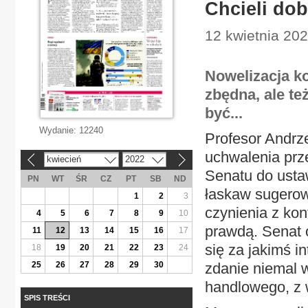
Chcieli dob
12 kwietnia 202
Nowelizacja ko
zbędna, ale te
być...
Wydanie:
12240
Profesor Andrz
uchwalenia prz
kwiecień
2022
«
»
Senatu do usta
PN
WT
ŚR
CZ
PT
SB
ND
łaskaw sugerow
1
2
3
czynienia z kon
4
5
6
7
8
9
10
prawdą. Senat o
11
12
13
14
15
16
17
się za jakimś in
18
19
20
21
22
23
24
25
26
27
28
29
30
zdanie niemal w
handlowego, z 
SPIS TREŚCI