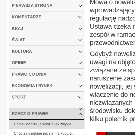
Mowa o noweliz
PIERWSZA STRONA
wprowadzającyc
KOMENTARZE
regulację nadz
Ustawa czeka n
KRAJ
zespół w rama
ŚWIAT
przewodnictwe
KULTURA
Gdybyż noweliza
uwagi na objęt
OPINIE
związane ze sp
PRAWO CO DNIA
naruszenie zas
nowelizacji, je
EKONOMIA I RYNEK
włączenie do n
SPORT
niezwiązanych 
środowisku dokt
RZECZ O PRAWIE
kilku polemik p
Chcieli dobrze, a wyszło jak zwykle
Choć za dziękuję nic się nie kupuje...