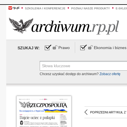
SZKOLENIA I KONFERENCJE
POZNAJ NASZE PRODUKTY
E-SKLE
Prawo
Ekonomia i biznes
SZUKAJ W:
Chcesz uzyskać dostęp do archiwum?
Zobacz ofertę
POPRZEDNI ARTYKUŁ Z