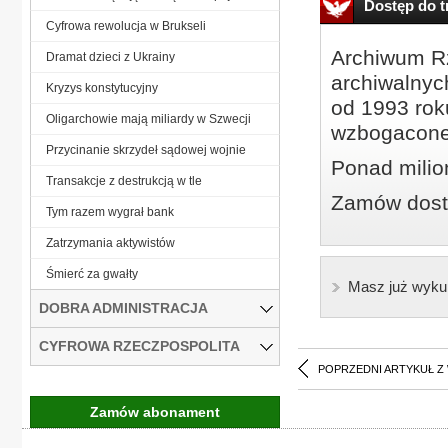
Dostęp do tr
Cyfrowa rewolucja w Brukseli
Archiwum Rz
Dramat dzieci z Ukrainy
archiwalnyc
Kryzys konstytucyjny
od 1993 roku
Oligarchowie mają miliardy w Szwecji
wzbogacone
Przycinanie skrzydeł sądowej wojnie
Ponad milio
Transakcje z destrukcją w tle
Zamów dostę
Tym razem wygrał bank
Zatrzymania aktywistów
Śmierć za gwałty
Masz już wyku
DOBRA ADMINISTRACJA
CYFROWA RZECZPOSPOLITA
POPRZEDNI ARTYKUŁ Z
Zamów abonament