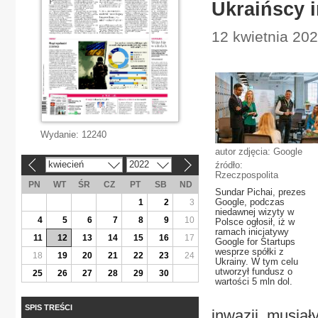
Ukraińscy 
12 kwietnia 202
Wydanie:
12240
autor zdjęcia: Google
kwiecień
2022
źródło:
«
»
Rzeczpospolita
PN
WT
ŚR
CZ
PT
SB
ND
Sundar Pichai, prezes
Google, podczas
1
2
3
niedawnej wizyty w
4
5
6
7
8
9
10
Polsce ogłosił, iż w
ramach inicjatywy
11
12
13
14
15
16
17
Google for Startups
wesprze spółki z
18
19
20
21
22
23
24
Ukrainy. W tym celu
utworzył fundusz o
25
26
27
28
29
30
wartości 5 mln dol.
SPIS TREŚCI
inwazji, musiał