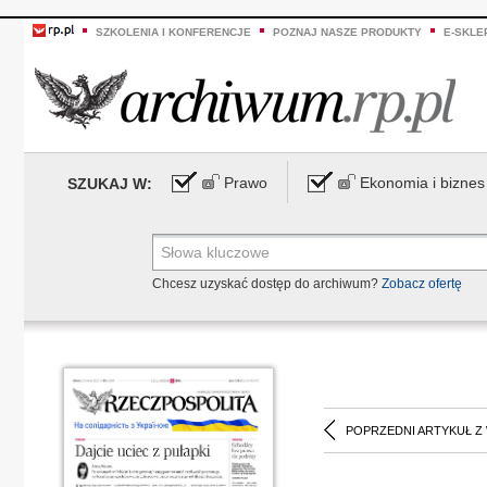
SZKOLENIA I KONFERENCJE
POZNAJ NASZE PRODUKTY
E-SKLE
Prawo
Ekonomia i biznes
SZUKAJ W:
Chcesz uzyskać dostęp do archiwum?
Zobacz ofertę
POPRZEDNI ARTYKUŁ Z