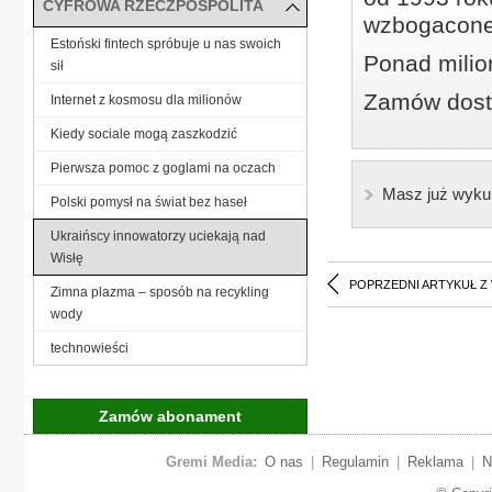
CYFROWA RZECZPOSPOLITA
wzbogacone
Estoński fintech spróbuje u nas swoich
Ponad milio
sił
Zamów dostę
Internet z kosmosu dla milionów
Kiedy sociale mogą zaszkodzić
Pierwsza pomoc z goglami na oczach
Masz już wyku
Polski pomysł na świat bez haseł
Ukraińscy innowatorzy uciekają nad
Wisłę
POPRZEDNI ARTYKUŁ Z
Zimna plazma – sposób na recykling
wody
technowieści
Zamów abonament
Gremi Media:
O nas
|
Regulamin
|
Reklama
|
N