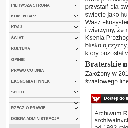
PIERWSZA STRONA
przystań dla sw
świecie jako h
KOMENTARZE
Wasz ekosystem
KRAJ
i wierzymy, że 
Ksenia Prozhog
ŚWIAT
blisko ojczyzny
KULTURA
który pozostał 
OPINIE
Braterskie 
PRAWO CO DNIA
Założony w 201
światowego lide
EKONOMIA I RYNEK
SPORT
Dostęp do tr
RZECZ O PRAWIE
Archiwum Rz
DOBRA ADMINISTRACJA
archiwalnyc
od 1993 roku