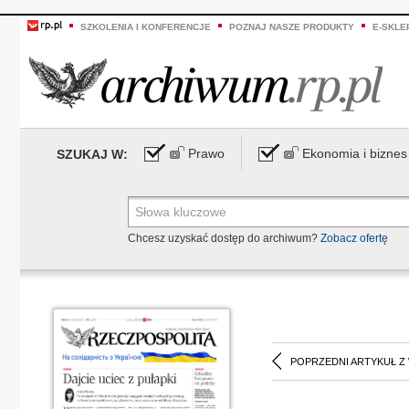
SZKOLENIA I KONFERENCJE
POZNAJ NASZE PRODUKTY
E-SKLE
Prawo
Ekonomia i biznes
SZUKAJ W:
Chcesz uzyskać dostęp do archiwum?
Zobacz ofertę
POPRZEDNI ARTYKUŁ Z