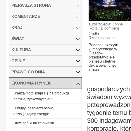
PIERWSZA STRONA
KOMENTARZE
autor zdjęcia: Jonne
KRAJ
Roriz / Bloomberg
źródło:
Rzeczpospolita
ŚWIAT
Podczas szczytu
klimatycznego w
KULTURA
Glasgow
przedstawiciele
OPINIE
biznesu chętnie
deklarowali chęć
zmian
PRAWO CO DNIA
EKONOMIA I RYNEK
gospodarczych 
Branża moto skupi się na produkcji
świadom wyzwań
bardziej zyskownych aut
przeprowadzone
Budując bezpieczeństwo,
tygodnie temu 
oszczędzajmy energię
300 indagowany
Duże spółki na celowniku
korporacje, kt