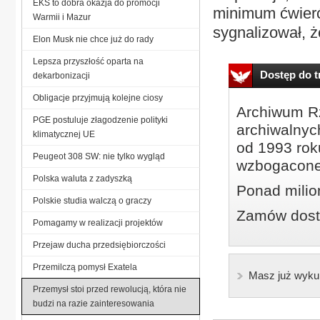
EKS to dobra okazja do promocji
minimum ćwierć 
Warmii i Mazur
sygnalizował, ż
Elon Musk nie chce już do rady
Lepsza przyszłość oparta na
Dostęp do tr
dekarbonizacji
Obligacje przyjmują kolejne ciosy
Archiwum Rz
PGE postuluje złagodzenie polityki
archiwalnyc
klimatycznej UE
od 1993 roku
Peugeot 308 SW: nie tylko wygląd
wzbogacone
Polska waluta z zadyszką
Ponad milio
Polskie studia walczą o graczy
Zamów dostę
Pomagamy w realizacji projektów
Przejaw ducha przedsiębiorczości
Przemilczą pomysł Exatela
Masz już wyku
Przemysł stoi przed rewolucją, która nie
budzi na razie zainteresowania