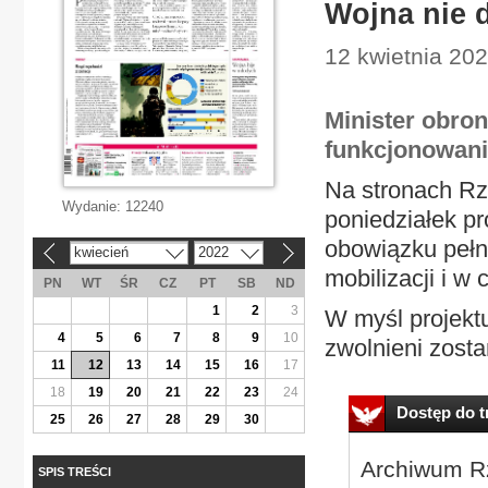
Wojna nie 
12 kwietnia 20
Minister obron
funkcjonowani
Na stronach Rz
Wydanie:
12240
poniedziałek p
obowiązku pełn
kwiecień
2022
«
»
mobilizacji i w 
PN
WT
ŚR
CZ
PT
SB
ND
1
2
3
W myśl projekt
4
5
6
7
8
9
10
zwolnieni zosta
11
12
13
14
15
16
17
18
19
20
21
22
23
24
Dostęp do tr
25
26
27
28
29
30
Archiwum Rz
SPIS TREŚCI