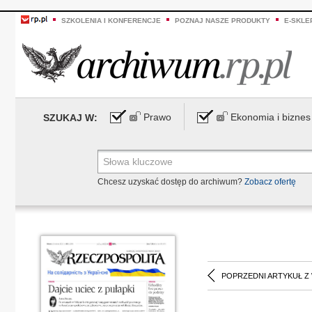
SZKOLENIA I KONFERENCJE
POZNAJ NASZE PRODUKTY
E-SKLE
Prawo
Ekonomia i biznes
SZUKAJ W:
Chcesz uzyskać dostęp do archiwum?
Zobacz ofertę
POPRZEDNI ARTYKUŁ Z