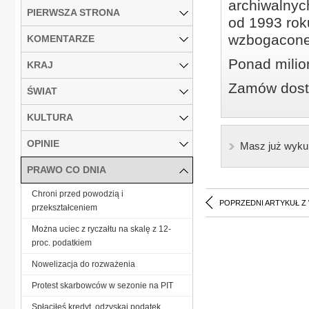
archiwalnyc
PIERWSZA STRONA
od 1993 roku
wzbogacone
KOMENTARZE
Ponad milio
KRAJ
Zamów dostę
ŚWIAT
KULTURA
OPINIE
Masz już wyku
PRAWO CO DNIA
Chroni przed powodzią i
POPRZEDNI ARTYKUŁ Z
przekształceniem
Można uciec z ryczałtu na skalę z 12-
proc. podatkiem
Nowelizacja do rozważenia
Protest skarbowców w sezonie na PIT
Spłaciłeś kredyt, odzyskaj podatek