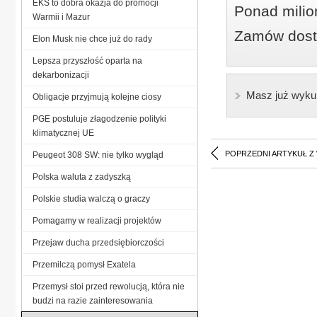
EKS to dobra okazja do promocji
Ponad milio
Warmii i Mazur
Zamów dostę
Elon Musk nie chce już do rady
Lepsza przyszłość oparta na
dekarbonizacji
Masz już wyku
Obligacje przyjmują kolejne ciosy
PGE postuluje złagodzenie polityki
klimatycznej UE
POPRZEDNI ARTYKUŁ Z
Peugeot 308 SW: nie tylko wygląd
Polska waluta z zadyszką
Polskie studia walczą o graczy
Pomagamy w realizacji projektów
Przejaw ducha przedsiębiorczości
Przemilczą pomysł Exatela
Przemysł stoi przed rewolucją, która nie
budzi na razie zainteresowania