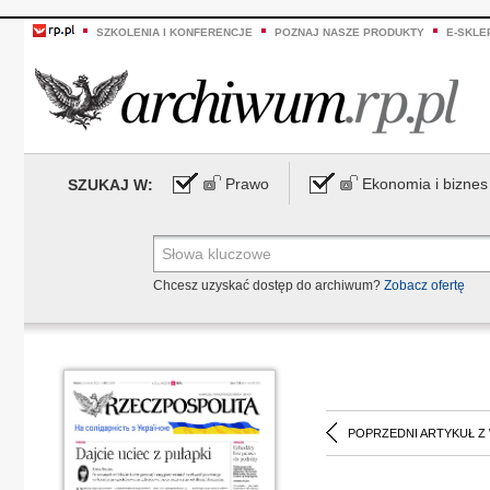
SZKOLENIA I KONFERENCJE
POZNAJ NASZE PRODUKTY
E-SKLE
Prawo
Ekonomia i biznes
SZUKAJ W:
Chcesz uzyskać dostęp do archiwum?
Zobacz ofertę
POPRZEDNI ARTYKUŁ Z