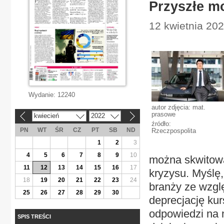
Przyszłe m
12 kwietnia 202
Wydanie:
12240
autor zdjęcia: mat.
prasowe
kwiecień
2022
«
»
źródło:
PN
WT
ŚR
CZ
PT
SB
ND
Rzeczpospolita
1
2
3
4
5
6
7
8
9
10
można skwitowa
11
12
13
14
15
16
17
kryzysu. Myślę,
18
19
20
21
22
23
24
branży ze wzgl
25
26
27
28
29
30
deprecjację kur
odpowiedzi na 
SPIS TREŚCI