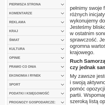
PIERWSZA STRONA
pełnimy swoje f
KOMENTARZE
różnych inicja
wykonujemy do
REKLAMA
Jesteśmy blisk
KRAJ
w ostatnim son
sprawczość. Je
ŚWIAT
ogromna wartoś
KULTURA
krajowego.
OPINIE
Ruch Samorząd
czy jednak sa
PRAWO CO DNIA
My zawsze jeste
EKONOMIA I RYNEK
i swoją aktywn
SPORT
pomóc opozycji
PODATKI I KSIĘGOWOŚĆ
partii. Wspoma
szeroką listą op
PROGNOZY GOSPODARCZE: