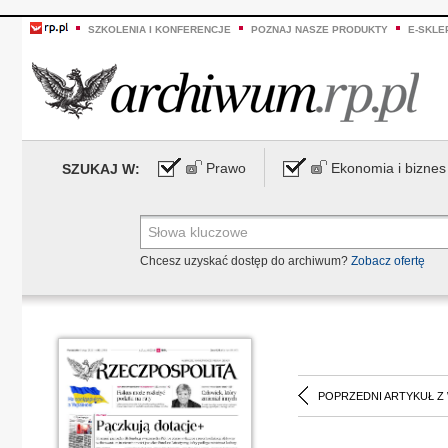
SZKOLENIA I KONFERENCJE
POZNAJ NASZE PRODUKTY
E-SKLE
Prawo
Ekonomia i biznes
SZUKAJ W:
Chcesz uzyskać dostęp do archiwum?
Zobacz ofertę
POPRZEDNI ARTYKUŁ Z