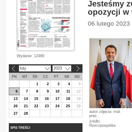
Jesteśmy zw
opozycji w
06 lutego 2023 
Wydanie:
12489
luty
2023
«
»
PN
WT
ŚR
CZ
PT
SB
ND
1
2
3
4
5
6
7
8
9
10
11
12
13
14
15
16
17
18
19
20
21
22
23
24
25
26
autor zdjęcia: mat.
27
28
pras.
źródło:
Rzeczpospolita
SPIS TREŚCI