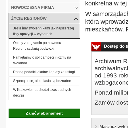
konkretna w tej
NOWOCZESNA FIRMA
W samorządach 
ŻYCIE REGIONÓW
którą wprowadz
mieszkańców. P
Jesteśmy zwolennikami jak najszerszej
listy opozycji w wyborach
Opłaty za egzamin po nowemu.
Dostęp do tr
Regiony szykują podwyżki
Pamiętajmy o solidarności i liczmy na
Archiwum Rz
Wolanda
archiwalnyc
Rosną podatki lokalne i opłaty za usługi
od 1993 roku
Szpecą ulice, ale miasta są bezradne
wzbogacone
W Krakowie nadchodzi czas trudnych
Ponad milio
decyzji
Zamów dostę
Zamów abonament
Masz już wyku